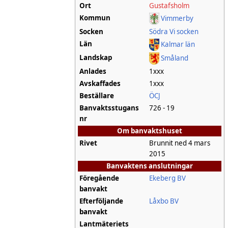
Ort
Gustafsholm
Kommun
Vimmerby
Socken
Södra Vi socken
Län
Kalmar län
Landskap
Småland
Anlades
1xxx
Avskaffades
1xxx
Beställare
ÖCJ
Banvaktsstugans
726 - 19
nr
Om banvaktshuset
Rivet
Brunnit ned 4 mars
2015
Banvaktens anslutningar
Föregående
Ekeberg BV
banvakt
Efterföljande
Låxbo BV
banvakt
Lantmäteriets