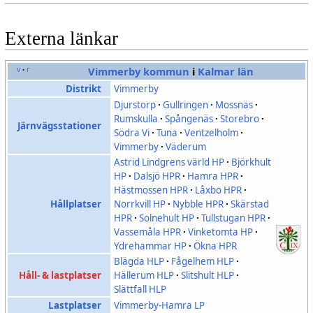
Externa länkar
v
r
Vimmerby kommun
i
Kalmar län
•
Distrikt
Vimmerby
Djurstorp
·
Gullringen
·
Mossnäs
·
Rumskulla
·
Spångenäs
·
Storebro
·
Järnvägsstationer
Södra Vi
·
Tuna
·
Ventzelholm
·
Vimmerby
·
Väderum
Astrid Lindgrens värld HP
·
Björkhult
HP
·
Dalsjö HPR
·
Hamra HPR
·
Hästmossen HPR
·
Låxbo HPR
·
Hållplatser
Norrkvill HP
·
Nybble HPR
·
Skärstad
HPR
·
Solnehult HP
·
Tullstugan HPR
·
Vassemåla HPR
·
Vinketomta HP
·
Ydrehammar HP
·
Ökna HPR
Blägda HLP
·
Fågelhem HLP
·
Håll- & lastplatser
Hällerum HLP
·
Slitshult HLP
·
Slättfall HLP
Lastplatser
Vimmerby-Hamra LP