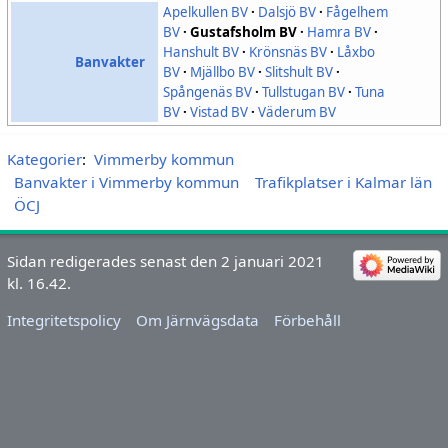
Apelkullen BV
·
Dalsjö BV
·
Fågelhem
BV
·
Gustafsholm BV
·
Hamra BV
·
Hanshult BV
·
Krönsnäs BV
·
Låxbo
Banvakter
BV
·
Mjällbo BV
·
Slitshult BV
·
Spångenäs BV
·
Tullstugan BV
·
Tuna
BV
·
Vistad BV
·
Väderum BV
Kategorier
:
Vimmerby kommun
Banvakter i Vimmerby kommun
Trafikplatser i Kalmar län
ÖCJ
Sidan redigerades senast den 2 januari 2021
kl. 16.42.
Integritetspolicy
Om Järnvägsdata
Förbehåll