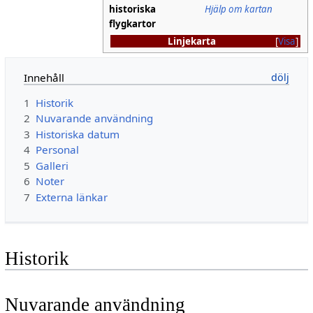
historiska
Hjälp om kartan
flygkartor
Linjekarta
Visa
Innehåll
1
Historik
2
Nuvarande användning
3
Historiska datum
4
Personal
5
Galleri
6
Noter
7
Externa länkar
Historik
Nuvarande användning