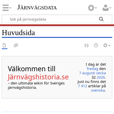
Järnvägsdata
Huvudsida
I dag är det
Välkommen till
fredag
den
7 augusti
vecka
Järnvägshistoria.se
32
2026
.
Just nu finns det
– den ultimata wikin för Sveriges
7 412
artiklar på
järnvägshistoria.
svenska
.