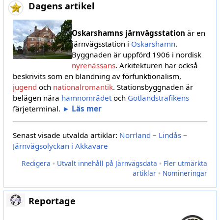
Dagens artikel
Oskarshamns järnvägsstation
är en
järnvägsstation i
Oskarshamn
.
Byggnaden är uppförd 1906 i nordisk
nyrenässans
. Arkitekturen har också
beskrivits som en blandning av förfunktionalism,
jugend
och
nationalromantik
. Stationsbyggnaden är
belägen nära
hamnområdet
och
Gotlandstrafikens
färjeterminal.
► Läs mer
Senast visade utvalda artiklar:
Norrland
–
Lindås
–
Järnvägsolyckan i Akkavare
Redigera
•
Utvalt innehåll på Järnvägsdata
•
Fler utmärkta
artiklar
•
Nomineringar
Reportage