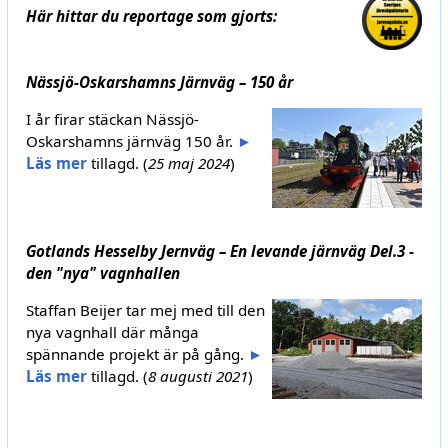
Här hittar du reportage som gjorts:
Nässjö-Oskarshamns Järnväg – 150 år
I år firar stäckan Nässjö-
Oskarshamns järnväg 150 år.
►
Läs mer
tillagd. (
25 maj 2024
)
Gotlands Hesselby Jernväg – En levande järnväg Del.3 -
den "nya" vagnhallen
Staffan Beijer tar mej med till den
nya vagnhall där många
spännande projekt är på gång.
►
Läs mer
tillagd. (
8 augusti 2021
)