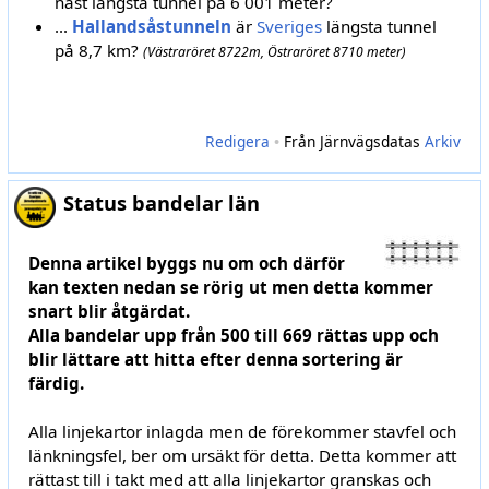
näst längsta tunnel på 6 001 meter?
...
Hallandsåstunneln
är
Sveriges
längsta tunnel
på 8,7 km?
(Västraröret 8722m, Östraröret 8710 meter)
Redigera
•
Från Järnvägsdatas
Arkiv
Status bandelar län
Denna artikel byggs nu om och därför
kan texten nedan se rörig ut men detta kommer
snart blir åtgärdat.
Alla bandelar upp från 500 till 669 rättas upp och
blir lättare att hitta efter denna sortering är
färdig.
Alla linjekartor inlagda men de förekommer stavfel och
länkningsfel, ber om ursäkt för detta. Detta kommer att
rättast till i takt med att alla linjekartor granskas och