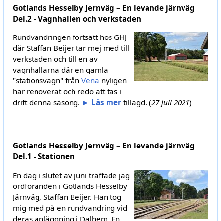
Gotlands Hesselby Jernväg – En levande järnväg
Del.2 - Vagnhallen och verkstaden
Rundvandringen fortsätt hos GHJ
där Staffan Beijer tar mej med till
verkstaden och till en av
vagnhallarna där en gamla
"stationsvagn" från
Vena
nyligen
har renoverat och redo att tas i
drift denna säsong.
► Läs mer
tillagd. (
27 juli 2021
)
Gotlands Hesselby Jernväg – En levande järnväg
Del.1 - Stationen
En dag i slutet av juni träffade jag
ordföranden i Gotlands Hesselby
Järnväg, Staffan Beijer. Han tog
mig med på en rundvandring vid
deras anläggning i Dalhem. En