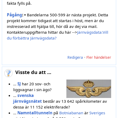
fakta fylls på.
Pågång
:
•
Bandelarna 500-599 är nästa projekt. Detta
projekt kommer tidigast att startas i höst, men är du
instresserad att hjälpa till, hör då av dej via mail.
Kontakteruppgifterna hittar du här -->
Järnvägsdata:Vill
du förbättra Järnvägsdata?
Redigera
•
Fler händelser
Visste du att …
...
SJ
har 20 sov- och
liggvagnar i sin ägo?
...
svenska
järnvägsnätet
består av 13 642 spårkilometer av
dessa är 11 152 elektriferade?
...
Namntalltunneln
på
Botniabanan
är
Sveriges