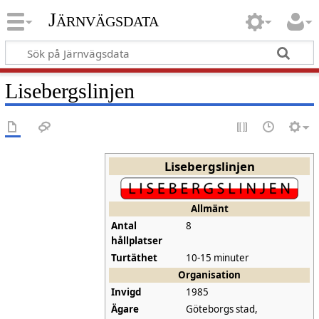
Järnvägsdata
Lisebergslinjen
Lisebergslinjen
Allmänt
Antal
8
hållplatser
Turtäthet
10-15 minuter
Organisation
Invigd
1985
Ägare
Göteborgs stad,