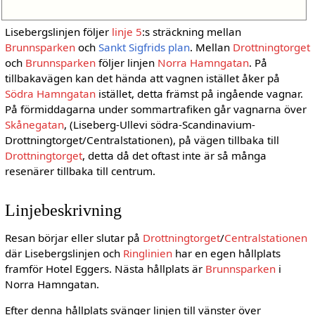
Lisebergslinjen följer
linje 5
:s sträckning mellan
Brunnsparken
och
Sankt Sigfrids plan
. Mellan
Drottningtorget
och
Brunnsparken
följer linjen
Norra Hamngatan
. På
tillbakavägen kan det hända att vagnen istället åker på
Södra Hamngatan
istället, detta främst på ingående vagnar.
På förmiddagarna under sommartrafiken går vagnarna över
Skånegatan
, (Liseberg-Ullevi södra-Scandinavium-
Drottningtorget/Centralstationen), på vägen tillbaka till
Drottningtorget
, detta då det oftast inte är så många
resenärer tillbaka till centrum.
Linjebeskrivning
Resan börjar eller slutar på
Drottningtorget
/
Centralstationen
där Lisebergslinjen och
Ringlinien
har en egen hållplats
framför Hotel Eggers. Nästa hållplats är
Brunnsparken
i
Norra Hamngatan.
Efter denna hållplats svänger linjen till vänster över