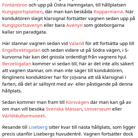
Fontänbron
och upp på Östra Hamngatan, till hållplatsen
Kungsportsplatsen
, där man kan beskåda
Kopparmärra
. När
konduktören slagit klarsignal fortsätter vagnen sedan upp på
Kungsportsavenyn
eller bara
Avenyn
som göteborgarna
kallar sin paradgata.
Här stannar vagnen sedan vid
Valand
för att fortsätta upp till
Engelbrektsgatan
och sedan vidare ut på Södra vägen, i S-
kurvorna här kan det gnissla ordentligt från vagnens hjul.
Berzeliigatan
kommer vi sedan till, här är det inte alls säkert
att vagnen stannar, om man inte säger till konduktören,
Ringlinens konduktörer har för (o)vana att slå klarsignal i
farten, då det är sällsynt med av- eller påstigande på denna
hållplats.
Sedan kommer man fram till
Korsvägen
där man kan gå av
om man vill besöka
Svenska Mässan
,
Universeum
eller
Världskulturmuseet
.
Resande till
Liseberg
sitter kvar till nästa hållplats, som ligger
precis utanför Lisebergs huvudentré. Vagnen fortsätter dock