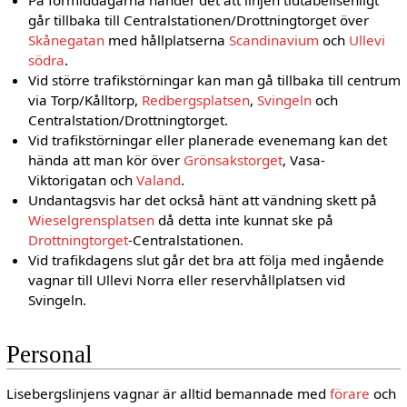
På förmiddagarna händer det att linjen tidtabellsenligt
går tillbaka till Centralstationen/Drottningtorget över
Skånegatan
med hållplatserna
Scandinavium
och
Ullevi
södra
.
Vid större trafikstörningar kan man gå tillbaka till centrum
via Torp/Kålltorp,
Redbergsplatsen
,
Svingeln
och
Centralstation/Drottningtorget.
Vid trafikstörningar eller planerade evenemang kan det
hända att man kör över
Grönsakstorget
, Vasa-
Viktorigatan och
Valand
.
Undantagsvis har det också hänt att vändning skett på
Wieselgrensplatsen
då detta inte kunnat ske på
Drottningtorget
-Centralstationen.
Vid trafikdagens slut går det bra att följa med ingående
vagnar till Ullevi Norra eller reservhållplatsen vid
Svingeln.
Personal
Lisebergslinjens vagnar är alltid bemannade med
förare
och