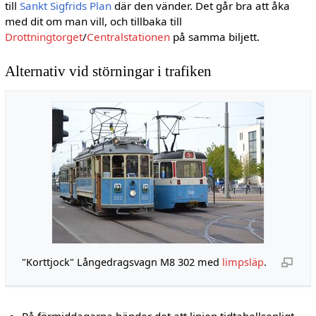
till
Sankt Sigfrids Plan
där den vänder. Det går bra att åka
med dit om man vill, och tillbaka till
Drottningtorget
/
Centralstationen
på samma biljett.
Alternativ vid störningar i trafiken
"Korttjock" Långedragsvagn M8 302 med
limpsläp
.