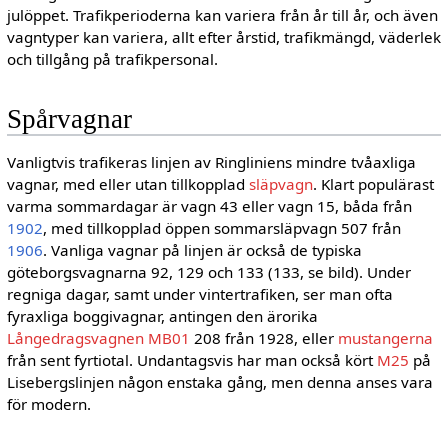
julöppet. Trafikperioderna kan variera från år till år, och även
vagntyper kan variera, allt efter årstid, trafikmängd, väderlek
och tillgång på trafikpersonal.
Spårvagnar
Vanligtvis trafikeras linjen av Ringliniens mindre tvåaxliga
vagnar, med eller utan tillkopplad
släpvagn
. Klart populärast
varma sommardagar är vagn 43 eller vagn 15, båda från
1902
, med tillkopplad öppen sommarsläpvagn 507 från
1906
. Vanliga vagnar på linjen är också de typiska
göteborgsvagnarna 92, 129 och 133 (133, se bild). Under
regniga dagar, samt under vintertrafiken, ser man ofta
fyraxliga boggivagnar, antingen den ärorika
Långedragsvagnen
MB01
208 från 1928, eller
mustangerna
från sent fyrtiotal. Undantagsvis har man också kört
M25
på
Lisebergslinjen någon enstaka gång, men denna anses vara
för modern.