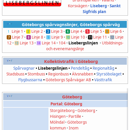
Brunnsparken
·
Valand
·
Korsvägen
·
Liseberg
·
Sankt
Sigfrids plan
v
r
Göteborgs spårvagnslinjer, Göteborgs spårväg
•
Linje 1
·
Linje 2
·
Linje 3
·
Linje 4
·
Linje 5
·
Linje 6
·
Linje 7
·
Linje 8
·
Linje 9
·
Linje 10
·
Linje 11
·
Linje
12
·
Linje 13
·
Linje 14
·
104
·
Lisebergslinjen
·
Utbildnings-
och evenemangslinje
v
r
Kollektivtrafik i Göteborg
•
Spårvagnar
•
Lisebergslinjen
•
Pendeltåg
•
Regionaltåg
•
Stadsbuss
•
Stombuss
•
Regionbuss
•
Älvsnabben
•
Styrsöbolaget
•
Flygbussarna
•
Göteborgs Spårvägar AB
•
Västtrafik
v
r
Göteborg
•
Portal: Göteborg
Storgöteborg
·
Göteborg
·
Hisingen
·
Partille
·
Mölndal
·
Göteborgs
kommun
·
Inom