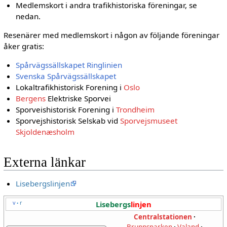
Medlemskort i andra trafikhistoriska föreningar, se
nedan.
Resenärer med medlemskort i någon av följande föreningar
åker gratis:
Spårvägssällskapet Ringlinien
Svenska Spårvägssällskapet
Lokaltrafikhistorisk Forening i
Oslo
Bergens
Elektriske Sporvei
Sporveishistorisk Forening i
Trondheim
Sporvejshistorisk Selskab vid
Sporvejsmuseet
Skjoldenæsholm
Externa länkar
Lisebergslinjen
v
r
Lisebergs
linjen
•
Centralstationen
·