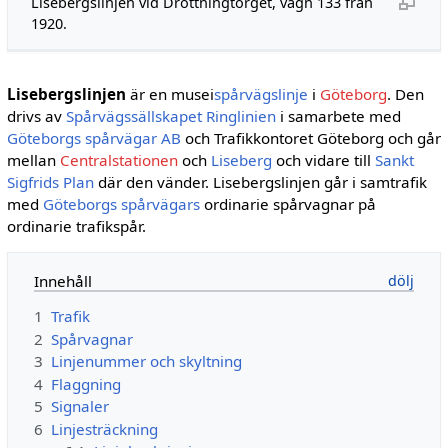
Lisebergslinjen vid Drottningtorget, vagn 133 från
1920.
Lisebergslinjen
är en musei
spårvägslinje
i
Göteborg
. Den
drivs av
Spårvägssällskapet Ringlinien
i samarbete med
Göteborgs spårvägar AB
och Trafikkontoret Göteborg och går
mellan
Centralstationen
och
Liseberg
och vidare till
Sankt
Sigfrids Plan
där den vänder. Lisebergslinjen går i samtrafik
med
Göteborgs spårvägars
ordinarie spårvagnar på
ordinarie trafikspår.
Innehåll
1
Trafik
2
Spårvagnar
3
Linjenummer och skyltning
4
Flaggning
5
Signaler
6
Linjesträckning