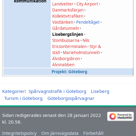
kommunikation
Landvetter
·
City Airport
·
Danmarksfärjan
·
Kollektivtrafiken
·
Västlänken
·
Pendeltåget
·
Gårdatunneln
·
Lisebergslinjen
·
Stombussarna
·
Nils
Ericsonterminalen
·
Styr &
ställ
·
Marieholmstunneln
·
Älvsborgsbron
·
Älvsnabben
Projekt: Göteborg
Kategorier
:
Spårvagnstrafik i Göteborg
Liseberg
Turism i Göteborg
Göteborgsspårvagnar
Sidan redigerades senast den 28 januari 2022
kl. 20.58.
Integritetspolicy
Om Järnvägsdata
Förbehåll