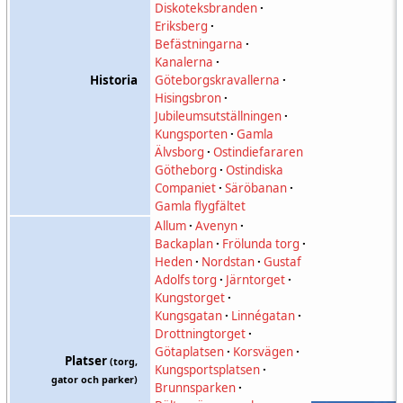
Diskoteksbranden
·
Eriksberg
·
Befästningarna
·
Kanalerna
·
Historia
Göteborgskravallerna
·
Hisingsbron
·
Jubileumsutställningen
·
Kungsporten
·
Gamla
Älvsborg
·
Ostindiefararen
Götheborg
·
Ostindiska
Companiet
·
Säröbanan
·
Gamla flygfältet
Allum
·
Avenyn
·
Backaplan
·
Frölunda torg
·
Heden
·
Nordstan
·
Gustaf
Adolfs torg
·
Järntorget
·
Kungstorget
·
Kungsgatan
·
Linnégatan
·
Drottningtorget
·
Götaplatsen
·
Korsvägen
·
Platser
(torg,
Kungsportsplatsen
·
gator och parker)
Brunnsparken
·