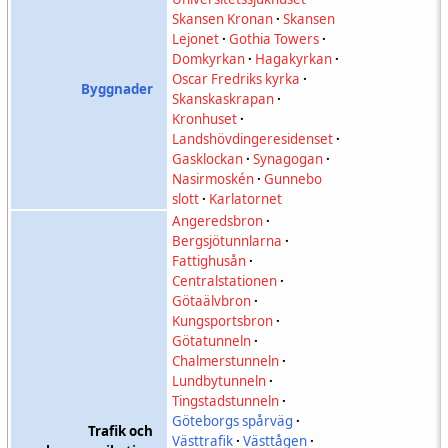
Skansen Kronan
·
Skansen
Lejonet
·
Gothia Towers
·
Domkyrkan
·
Hagakyrkan
·
Oscar Fredriks kyrka
·
Byggnader
Skanskaskrapan
·
Kronhuset
·
Landshövdingeresidenset
·
Gasklockan
·
Synagogan
·
Nasirmoskén
·
Gunnebo
slott
·
Karlatornet
Angeredsbron
·
Bergsjötunnlarna
·
Fattighusån
·
Centralstationen
·
Götaälvbron
·
Kungsportsbron
·
Götatunneln
·
Chalmerstunneln
·
Lundbytunneln
·
Tingstadstunneln
·
Göteborgs spårväg
·
Trafik och
Västtrafik
·
Västtågen
·