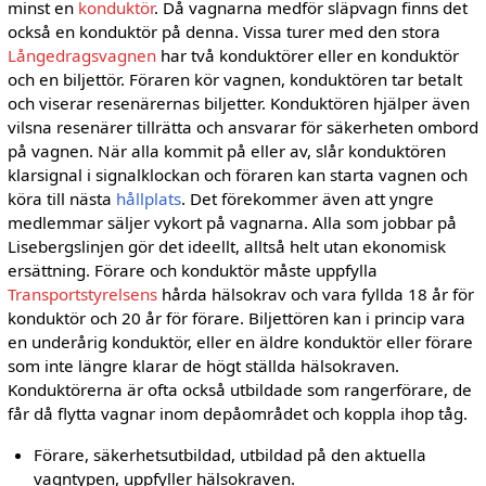
minst en
konduktör
. Då vagnarna medför släpvagn finns det
också en konduktör på denna. Vissa turer med den stora
Långedragsvagnen
har två konduktörer eller en konduktör
och en biljettör. Föraren kör vagnen, konduktören tar betalt
och viserar resenärernas biljetter. Konduktören hjälper även
vilsna resenärer tillrätta och ansvarar för säkerheten ombord
på vagnen. När alla kommit på eller av, slår konduktören
klarsignal i signalklockan och föraren kan starta vagnen och
köra till nästa
hållplats
. Det förekommer även att yngre
medlemmar säljer vykort på vagnarna. Alla som jobbar på
Lisebergslinjen gör det ideellt, alltså helt utan ekonomisk
ersättning. Förare och konduktör måste uppfylla
Transportstyrelsens
hårda hälsokrav och vara fyllda 18 år för
konduktör och 20 år för förare. Biljettören kan i princip vara
en underårig konduktör, eller en äldre konduktör eller förare
som inte längre klarar de högt ställda hälsokraven.
Konduktörerna är ofta också utbildade som rangerförare, de
får då flytta vagnar inom depåområdet och koppla ihop tåg.
Förare, säkerhetsutbildad, utbildad på den aktuella
vagntypen, uppfyller hälsokraven.