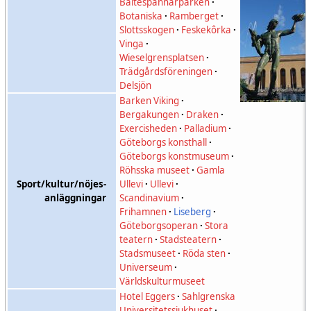
Bältespännarparken
·
Botaniska
·
Ramberget
·
Slottsskogen
·
Feskekôrka
·
Vinga
·
Wieselgrensplatsen
·
Trädgårdsföreningen
·
Delsjön
Barken Viking
·
Bergakungen
·
Draken
·
Exercisheden
·
Palladium
·
Göteborgs konsthall
·
Göteborgs konstmuseum
·
Röhsska museet
·
Gamla
Sport/kultur/nöjes-
Ullevi
·
Ullevi
·
anläggningar
Scandinavium
·
Frihamnen
·
Liseberg
·
Göteborgsoperan
·
Stora
teatern
·
Stadsteatern
·
Stadsmuseet
·
Röda sten
·
Universeum
·
Världskulturmuseet
Hotel Eggers
·
Sahlgrenska
Universitetssjukhuset
·