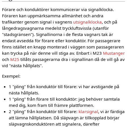
Förare och konduktörer kommunicerar via signalklocka.
Föraren kan uppmärksamma allmänhet och andra
trafikanter genom signal i vagnens
utsignalklocka
, och på
långedragsvagnarna medelst tryckluftsvissla (utanför
"stadsgränsen"). Signallinorna i de flesta vagnars tak är
endast avsedda för förare eller konduktör. För passagerare
finns istället en knapp monterad i väggen som passageraren
kan trycka på när denne vill stiga av. Enbart i M23
Mustanger
och
M25
tillåts passagerarna dra i signallinan då de vill gå av
vid "nästa hållplats".
Exempel:
1 "pling" från konduktör till förare: vi har avstigande på
nästa hållplats.
1 "pling" från förare till konduktör: jag behöver samtala
med dig, kom fram till främre plattformen.
2 "pling" från konduktör till förare:
klarsignal
, vi är färdiga
att lämna hållplatsen. Då släpvagn är tillkopplad börjar
släpvagnskonduktören att signalera, därefter