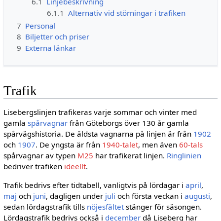
6.1
Linjebeskrivning
6.1.1
Alternativ vid störningar i trafiken
7
Personal
8
Biljetter och priser
9
Externa länkar
Trafik
Lisebergslinjen trafikeras varje sommar och vinter med
gamla
spårvagnar
från Göteborgs över 130 år gamla
spårvägshistoria. De äldsta vagnarna på linjen är från
1902
och
1907
. De yngsta är från
1940-talet
, men även
60-tals
spårvagnar av typen
M25
har trafikerat linjen.
Ringlinien
bedriver trafiken
ideellt
.
Trafik bedrivs efter tidtabell, vanligtvis på lördagar i
april
,
maj
och
juni
, dagligen under
juli
och första veckan i
augusti
,
sedan lördagstrafik tills
nöjesfältet
stänger för säsongen.
Lördagstrafik bedrivs också i
december
då Liseberg har