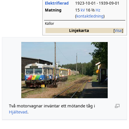
Elektrifierad
1923-10-01 - 1939-09-01
Matning
15
kV
16 ⅔
Hz
(
kontaktledning
)
Källor
Linjekarta
Visa
Två motorvagnar inväntar ett mötande tåg i
Hjältevad
.