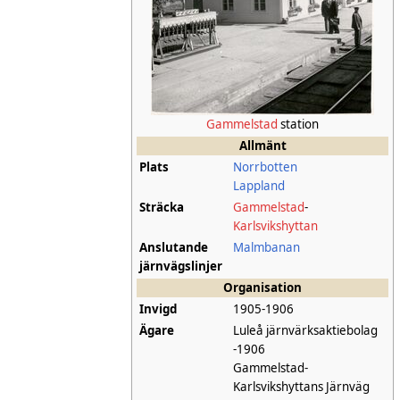
Gammelstad
station
Allmänt
Plats
Norrbotten
Lappland
Sträcka
Gammelstad
-
Karlsvikshyttan
Anslutande
Malmbanan
järnvägslinjer
Organisation
Invigd
1905-1906
Ägare
Luleå järnvärksaktiebolag
-1906
Gammelstad-
Karlsvikshyttans Järnväg