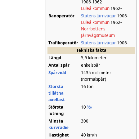
1906-1962
Luleå kommun
1962-
Banoperatör
Statens Järnvägar
1906-
Luleå kommun
1962-
Norrbottens
Järnvägsmuseum
Trafikoperatör
Statens Järnvägar
1906-
Tekniska fakta
Längd
5,5 kilometer
Antal spår
enkelspår
Spårvidd
1435 millimeter
(normalspår)
Största
16 ton
tillåtna
axellast
Största
10
‰
lutning
Minsta
300
kurvradie
Hastighet
40 km/h