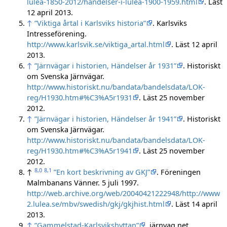
lulea-1850-2012/handelser-i-lulea-1900-1959.html
. Läst
12 april 2013
.
↑
”Viktiga årtal i Karlsviks historia”
. Karlsviks
Intresseförening
.
http://www.karlsvik.se/viktiga_artal.html
. Läst 12 april
2013
.
↑
”Järnvägar i historien, Händelser år 1931”
. Historiskt
om Svenska Järnvägar
.
http://www.historiskt.nu/bandata/bandelsdata/LOK-
reg/H1930.htm#%C3%A5r1931
. Läst 25 november
2012
.
↑
”Järnvägar i historien, Händelser år 1941”
. Historiskt
om Svenska Järnvägar
.
http://www.historiskt.nu/bandata/bandelsdata/LOK-
reg/H1930.htm#%C3%A5r1941
. Läst 25 november
2012
.
8,0
8,1
↑
”En kort beskrivning av GKJ”
. Föreningen
Malmbanans Vänner. 5 juli 1997
.
http://web.archive.org/web/20040421222948/http://www
2.lulea.se/mbv/swedish/gkj/gkjhist.html
. Läst 14 april
2013
.
↑
”Gammelstad-Karlsvikshyttan”
. järnvag.net
.