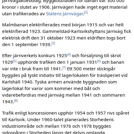
Järnvägaktiebolag. Byggkostnaden för banan var 300 000
kronor i slutet av 1906. Järnvägen hade inget eget material
[2]
utan trafikerades av
Statens Järnvägar
.
Malmbanan elektrifierades med början 1915 och var helt
elektrifierad 1923. Gammelstad-Karlsvikshyttans Järnväg fick
elektrisk drift den 31 oktober 1923 men eldriften togs bort
[3]
den 1 september 1939.
[4]
Efter järnverkets konkurs 1925
och försäljning till skrot
[5]
[6]
1929
upphörde trafiken den 1 januari 1931
och banan
[7]
var inte i bruk fram till 1941.
Ett 500 meter stickspår
byggdes på tyskt initiativ till lagerlokalen för träsliperiet vid
Karlshäll 1940. Tyska armen använde byggnaden som
lagerlokal för varor som kommer med båt och
vidarebefordras med järnväg mellan 1941 och sommaren
[8]
1943.
Trafik enligt koncessionen upphör 1954 och 1957 rivs spåret
till Karlsvik. Under 1960-talet planerades Storhedens
industriområde och mellan 1976 och 1978 byggdes
sidospåren i Storheden längs det delvis omlagda