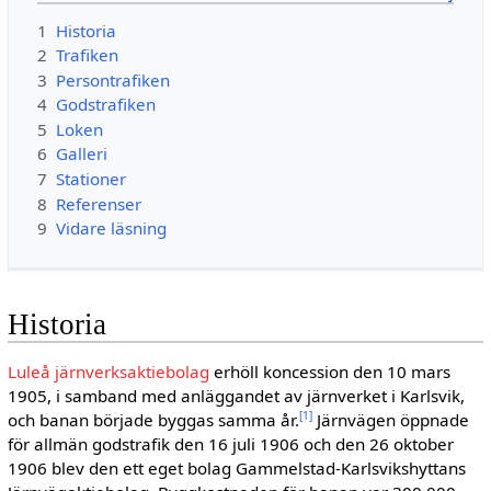
1
Historia
2
Trafiken
3
Persontrafiken
4
Godstrafiken
5
Loken
6
Galleri
7
Stationer
8
Referenser
9
Vidare läsning
Historia
Luleå järnverksaktiebolag
erhöll koncession den 10 mars
1905, i samband med anläggandet av järnverket i Karlsvik,
[1]
och banan började byggas samma år.
Järnvägen öppnade
för allmän godstrafik den 16 juli 1906 och den 26 oktober
1906 blev den ett eget bolag Gammelstad-Karlsvikshyttans