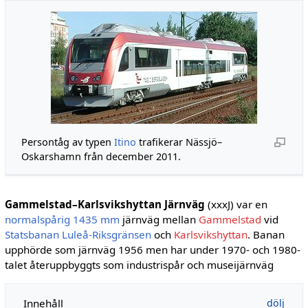
Persontåg av typen
Itino
trafikerar Nässjö–
Oskarshamn från december 2011.
Gammelstad–Karlsvikshyttan Järnväg
(xxxJ) var en
normalspårig
1435 mm
järnväg mellan
Gammelstad
vid
Statsbanan Luleå-Riksgränsen
och
Karlsvikshyttan
. Banan
upphörde som järnväg 1956 men har under 1970- och 1980-
talet återuppbyggts som industrispår och museijärnväg
Innehåll