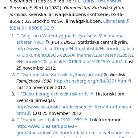
Kustlandet
(1985): sid. 68-76 : ill..
Libris
10505668
Persson, E. Bertil (1982).
Gammelstad-Karlsvikshyttans
järnväg
. Svenska järnvägsklubbens skriftserie, 0346-
8658 ; 32. Stockholm: Sv. järnvägsklubben.
Libris
länk
.
ISBN 91-85098-32-9
↑
”Väg- och Vattenbyggnadsstyrelsens S) Allmänna
arbeten 1905”
(PDF).
BiSOS
. Statistiska centralbyrån
.
http://www.scb.se/Grupp/Hitta_statistik/Historisk_statisti
k/_Dokument/BISOS%20S/Allmanna%20arbeten%20S%2
0Historisk%20statistik%201900-talet%201905.pdf
. Läst
25 november 2012
.
↑
”Gammelstad-Karlsvikshyttans Järnväg”
.
Nordisk
Familjebook 1908
.
http://runeberg.org/nfbi/0371.html
.
Läst 25 november 2012
.
↑
”Elektrifiering och elektrisk drift”
. Historiskt om
Svenska Järnvägar
.
http://www.historiskt.nu/diverse/eldriften/el_driftdatum.
html
. Läst 25 november 2012
.
↑
”Händelser i Luleå 1900-1959”
. Luleå kommun
.
http://www.lulea.se/uppleva--
gora/stadsarkivet/historiska-fakta-om-lulea/handelser-i-