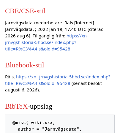
CBE/CSE-stil
Järnvägsdata-medarbetare. Räls [Internet].
Järnvägsdata, ; 2022 jan 19, 17.40 UTC [citerad
2026 aug 6]. Tillgänglig från:
https://xn--
jrnvgshistoria-5hbd.se/index.php?
title=R%C3%A4ls&oldid=95428
.
Bluebook-stil
Räls,
https://xn--jrnvgshistoria-5hbd.se/index.php?
title=R%C3%A4ls&oldid=95428
(senast besökt
augusti 6, 2026).
BibTeX
-uppslag
 @misc{ wiki:xxx,

   author = "Järnvägsdata",
