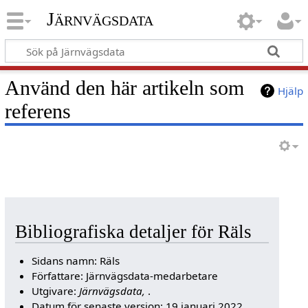
Järnvägsdata
Använd den här artikeln som
Hjälp
referens
Bibliografiska detaljer för Räls
Sidans namn: Räls
Författare: Järnvägsdata-medarbetare
Utgivare:
Järnvägsdata,
.
Datum för senaste version: 19 januari 2022