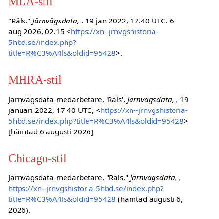
MLA-stil
"Räls."
Järnvägsdata,
. 19 jan 2022, 17.40 UTC. 6
aug 2026, 02.15 <
https://xn--jrnvgshistoria-
5hbd.se/index.php?
title=R%C3%A4ls&oldid=95428
>.
MHRA-stil
Järnvägsdata-medarbetare, 'Räls',
Järnvägsdata, ,
19
januari 2022, 17.40 UTC, <
https://xn--jrnvgshistoria-
5hbd.se/index.php?title=R%C3%A4ls&oldid=95428
>
[hämtad 6 augusti 2026]
Chicago-stil
Järnvägsdata-medarbetare, "Räls,"
Järnvägsdata, ,
https://xn--jrnvgshistoria-5hbd.se/index.php?
title=R%C3%A4ls&oldid=95428
(hämtad augusti 6,
2026).