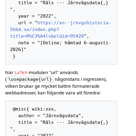
   title = "Räls --- Järnvägsdata{,} 
",

   year = "2022",

   url = "
https://xn--jrnvgshistoria-
5hbd.se/index.php?
title=R%C3%A4ls&oldid=95428
",

   note = "[Online; hämtad 6-augusti-
2026]"

När
LaTeX
-modulen "url" används
(
någonstans i ingressen),
\usepackage{url}
vilken brukar ge mycket bättre formaterade
webbadresser, kan följande vara att föredra:
 @misc{ wiki:xxx,

   author = "Järnvägsdata",

   title = "Räls --- Järnvägsdata{,} 
",

   year = "2022",
