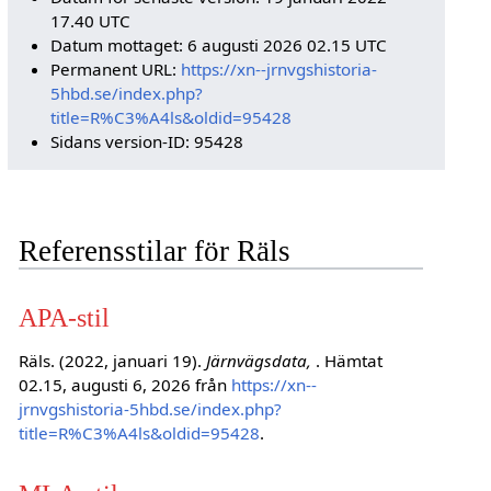
17.40 UTC
Datum mottaget: 6 augusti 2026 02.15 UTC
Permanent URL:
https://xn--jrnvgshistoria-
5hbd.se/index.php?
title=R%C3%A4ls&oldid=95428
Sidans version-ID: 95428
Referensstilar för Räls
APA-stil
Räls. (2022, januari 19).
Järnvägsdata,
. Hämtat
02.15, augusti 6, 2026 från
https://xn--
jrnvgshistoria-5hbd.se/index.php?
title=R%C3%A4ls&oldid=95428
.