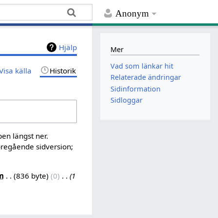
Anonym
Hjälp
Mer
Vad som länkar hit
Visa källa
Historik
Relaterade ändringar
Sidinformation
Sidloggar
pen längst ner.
öregående sidversion;
m
836 byte
0
‎
1