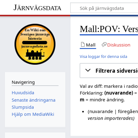
Järnvägsdata
Mall:POV: Vers
Mall
Diskussion
Visa loggar för denna sida
Filtrera sidvers
Navigering
Val av diff: markera i radi
Förklaring:
(nuvarande)
= 
Huvudsida
m
= mindre ändring.
Senaste ändringarna
Slumpsida
nuvarande
föregåe
Hjälp om MediaWiki
version importerades
1
4
m