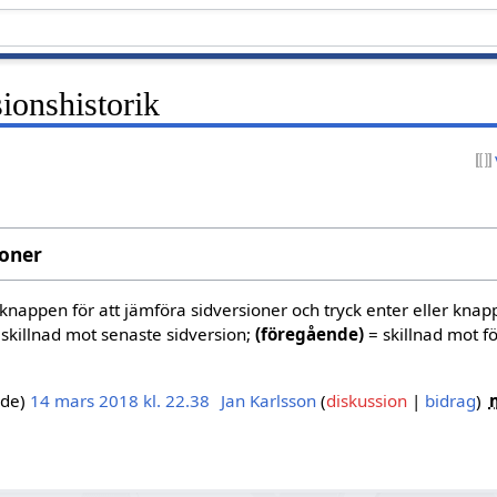
ionshistorik
ioner
oknappen för att jämföra sidversioner och tryck enter eller knap
skillnad mot senaste sidversion;
(föregående)
= skillnad mot f
nde
14 mars 2018 kl. 22.38
‎
Jan Karlsson
diskussion
bidrag
‎