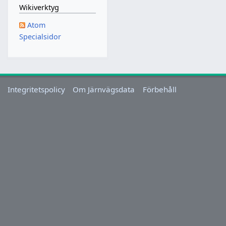
a
Wikiverktyg
r
Atom
s
Specialsidor
2
0
1
8
Integritetspolicy
Om Järnvägsdata
Förbehåll