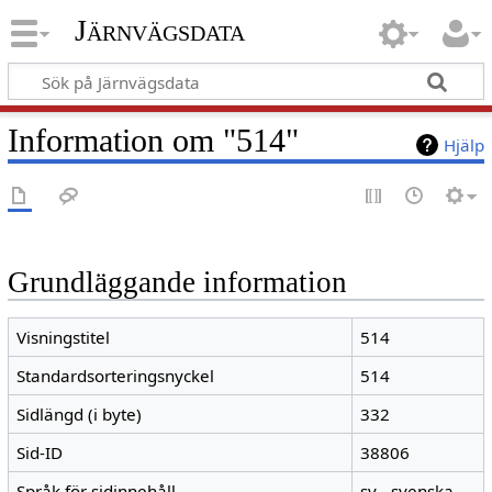
Järnvägsdata
Information om "514"
Hjälp
Grundläggande information
Visningstitel
514
Standardsorteringsnyckel
514
Sidlängd (i byte)
332
Sid-ID
38806
Språk för sidinnehåll
sv - svenska