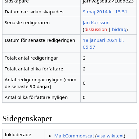
Sidskapare
järnvagsdata>Ludde23
Datum när sidan skapades
9 maj 2014 kl. 15.51
Senaste redigeraren
Jan Karlsson
(
diskussion
|
bidrag
)
Datum för senaste redigeringen
18 januari 2021 kl.
05.57
Totalt antal redigeringar
2
Totalt antal olika författare
2
Antal redigeringar nyligen (inom
0
de senaste 90 dagar)
Antal olika författare nyligen
0
Sidegenskaper
Inkluderade
Mall:Commonscat
(
visa wikitext
)