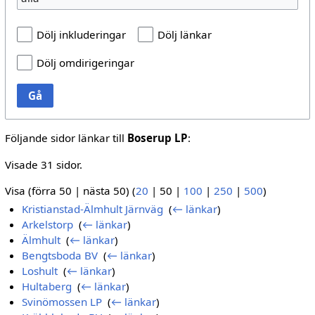
Dölj inkluderingar
Dölj länkar
Dölj omdirigeringar
Gå
Följande sidor länkar till
Boserup LP
:
Visade 31 sidor.
Visa (
förra 50
|
nästa 50
) (
20
|
50
|
100
|
250
|
500
)
Kristianstad-Älmhult Järnväg
‎
(
← länkar
)
Arkelstorp
‎
(
← länkar
)
Älmhult
‎
(
← länkar
)
Bengtsboda BV
‎
(
← länkar
)
Loshult
‎
(
← länkar
)
Hultaberg
‎
(
← länkar
)
Svinömossen LP
‎
(
← länkar
)