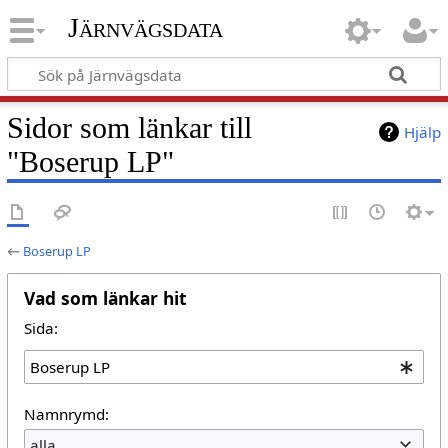
Järnvägsdata
Sidor som länkar till
Hjälp
"Boserup LP"
←
Boserup LP
Vad som länkar hit
Sida:
Namnrymd:
alla