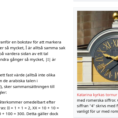
vanför en bokstav för att markera
er så mycket, Ī är alltså samma sak
 på vardera sidan av ett tal
undra gånger så mycket, |I| är
tt fast värde (alltså inte olika
m de arabiska talen i
), sker sammansättningen till
ler:
Katarina kyrkas tornur
med romerska siffror. 
 återkommer omedelbart efter
siffran "4" skrivs med f
s: II = 1 + 1 = 2, XX = 10 + 10 =
vanligt för ur med rome
 + 100 = 300. Detta gäller dock