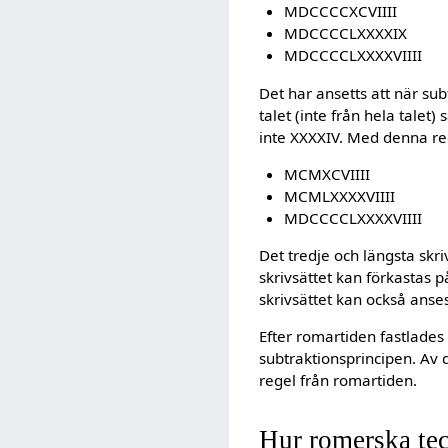
MDCCCCXCVIIII
MDCCCCLXXXXIX
MDCCCCLXXXXVIIII
Det har ansetts att när s
talet (inte från hela talet
inte XXXXIV. Med denna reg
MCMXCVIIII
MCMLXXXXVIIII
MDCCCCLXXXXVIIII
Det tredje och längsta skr
skrivsättet kan förkastas 
skrivsättet kan också anse
Efter romartiden fastlades
subtraktionsprincipen. Av 
regel från romartiden.
Hur romerska tec