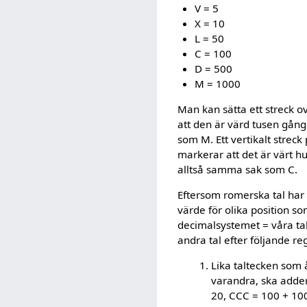
V = 5
X = 10
L = 50
C = 100
D = 500
M = 1000
Man kan sätta ett streck o
att den är värd tusen gång
som M. Ett vertikalt streck
markerar att det är värt h
alltså samma sak som C.
Eftersom romerska tal har e
värde för olika position so
decimalsystemet = våra tal
andra tal efter följande reg
Lika taltecken som
varandra, ska addera
20, CCC = 100 + 100