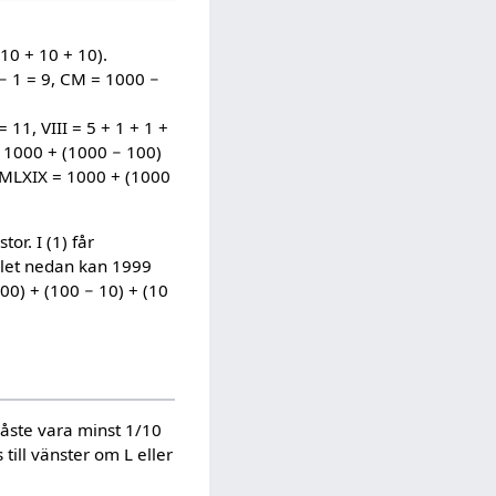
10 + 10 + 10).
0 − 1 = 9, CM = 1000 −
= 11, VIII = 5 + 1 + 1 +
= 1000 + (1000 − 100)
CMLXIX = 1000 + (1000
or. I (1) får
mplet nedan kan 1999
00) + (100 − 10) + (10
måste vara minst 1/10
 till vänster om L eller