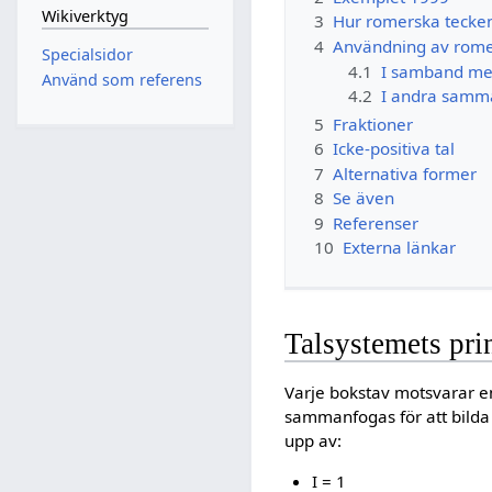
Wikiverktyg
3
Hur romerska tecken
4
Användning av romer
Specialsidor
4.1
I samband m
Använd som referens
4.2
I andra sam
5
Fraktioner
6
Icke-positiva tal
7
Alternativa former
8
Se även
9
Referenser
10
Externa länkar
Talsystemets pri
Varje bokstav motsvarar en
sammanfogas för att bilda 
upp av:
I = 1