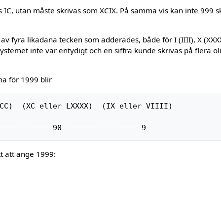
s IC, utan måste skrivas som XCIX. På samma vis kan inte 999 
v fyra likadana tecken som adderades, både för I (IIII), X (XXX
stemet inte var entydigt och en siffra kunde skrivas på flera ol
a för 1999 blir
CC)  (XC eller LXXXX)  (IX eller VIIII)

tt att ange 1999: