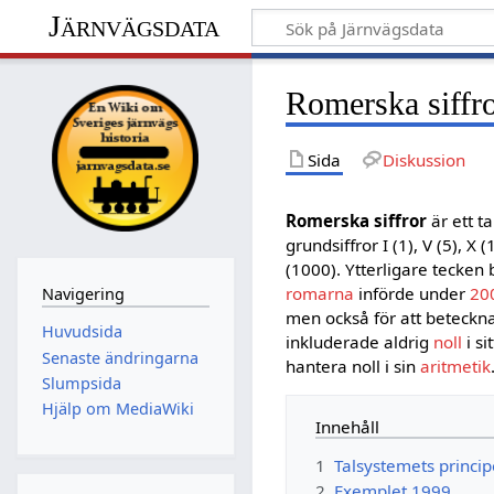
Järnvägsdata
Romerska siffr
Sida
Diskussion
Romerska siffror
är ett t
grundsiffror I (1), V (5), X 
(1000). Ytterligare tecken
romarna
införde under
200
Navigering
men också för att beteckn
Huvudsida
inkluderade aldrig
noll
i si
Senaste ändringarna
hantera noll i sin
aritmetik
Slumpsida
Hjälp om MediaWiki
Innehåll
1
Talsystemets princip
2
Exemplet 1999