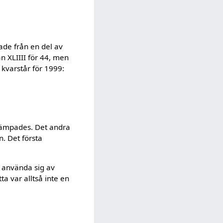
de från en del av
an XLIIII för 44, men
 kvarstår för 1999:
llämpades. Det andra
n. Det första
 använda sig av
a var alltså inte en