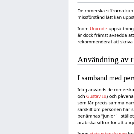
De romerska siffrorna ka
missförstånd lätt kan upps
Inom
Unicode
-uppsättning
är dock främst avsedda att
rekommenderat att skriva 
Användning av r
I samband med pe
Idag används de romerska 
och
Gustav III
) och påvena
som får precis samma namn
särskilt om personen har
benämnas "junior" i stället
arabiska siffror för att a
Inom
statsvetenskapen
bru