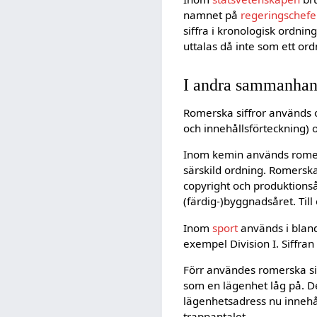
namnet på
regeringschef
siffra i kronologisk ordnin
uttalas då inte som ett ord
I andra sammanha
Romerska siffror används 
och innehållsförteckning) 
Inom kemin används romers
särskild ordning. Romerska 
copyright och produktions
(färdig-)byggnadsåret. Ti
Inom
sport
används i blan
exempel Division I. Siffran 
Förr användes romerska sif
som en lägenhet låg på. D
lägenhetsadress nu innehål
trappantalet.