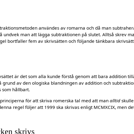
ubtraktionsmetoden användes av romarna och då man subtrahera
) så undvek man att lägga subtraktionen på slutet. Alltså skrev m
el bortfaller fem av skrivsätten och följande tänkbara skrivsätt
ivsättet är det som alla kunde förstå genom att bara addition ti
på grund av den ologiska blandningen av addition och subtraktio
s som hållbart.
 principerna för att skriva romerska tal med att man
alltid
skulle
denna regel följer att 1999 ska skrivas enligt MCMXCIX, men dett
ken skrivs