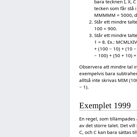
bara tecknen I, X, C
tecken som får stå 
MMMMM = 5000, dock 
Står ett mindre talt
100 = 900.
Står ett mindre talte
1 = 8. Ex.: MCMLXIV
+ (100 − 10) + (10
− 100) + (50 + 10) 
Observera att mindre tal in
exempelvis bara subtrahera
alltså inte skrivas MIM (1
− 1).
Exemplet 1999
En regel, som tillämpades 
av det större talet. Det vil
C, och C kan bara sättas ti