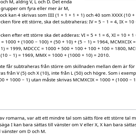
 och M, aldrig V, L och D. Det enda
i grupper om fyra eller mer är M,
kan 4 skrivas som IIII (1 + 1 + 1 + 1) och 40 som XXXX (10 + 
ecken före ett större, ska det subtraheras: IV = 5 − 1 = 4, IX = 1
cken efter ett större ska det adderas: VI = 5 + 1 = 6, XI = 10 + 1 
 = 1000 + (1000 − 100) + (50 + 10) + (5 − 1) = 1964, MCMXCIX 
 − 1) = 1999, MDCCC = 1000 + 500 + 100 + 100 + 100 = 1800, M
+ (10 − 1) = 1969, MMX = 1000 + (1000 + 10) = 2010.
te får subtraheras från större om skillnaden mellan dem är för st
s från V (5) och X (10), inte från L (50) och högre. Som i exe
000 + 1000 − 1) utan måste skrivas MCMXCIX = 1000 + (1000 − 1
av romarna, var att ett mindre tal som sätts före ett större tal 
l säga I kan bara sättas till vänster om V eller X, X kan bara sättas
ll vänster om D och M.