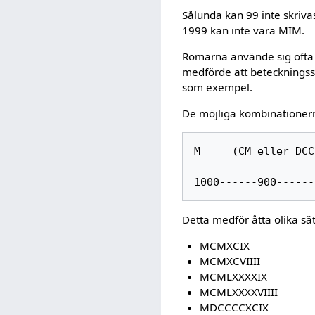
Sålunda kan 99 inte skriva
1999 kan inte vara MIM.
Romarna använde sig ofta a
medförde att beteckningssy
som exempel.
De möjliga kombinationern
M     (CM eller DCC
Detta medför åtta olika sä
MCMXCIX
MCMXCVIIII
MCMLXXXXIX
MCMLXXXXVIIII
MDCCCCXCIX