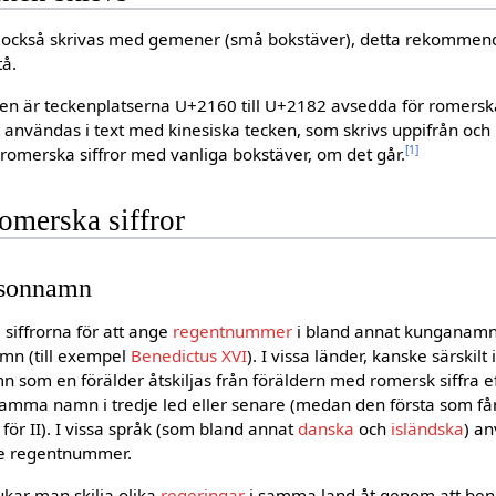
n också skrivas med gemener (små bokstäver), detta rekommend
tå.
en är teckenplatserna U+2160 till U+2182 avsedda för romerska
 användas i text med kinesiska tecken, som skrivs uppifrån och 
[1]
romerska siffror med vanliga bokstäver, om det går.
omerska siffror
rsonnamn
siffrorna för att ange
regentnummer
i bland annat kunganamn 
mn (till exempel
Benedictus XVI
). I vissa länder, kanske särskilt 
 som en förälder åtskiljas från föräldern med romersk siffra e
 samma namn i tredje led eller senare (medan den första som 
 för II). I vissa språk (som bland annat
danska
och
isländska
) an
nge regentnummer.
kar man skilja olika
regeringar
i samma land åt genom att b