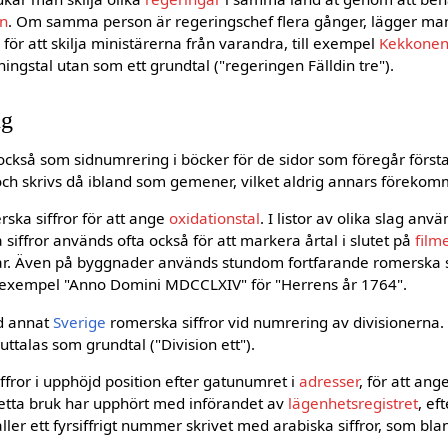
en
. Om samma person är regeringschef flera gånger, lägger man
g för att skilja ministärerna från varandra, till exempel
Kekkonen
ningstal utan som ett grundtal ("regeringen Fälldin tre").
ng
också som sidnumrering i böcker för de sidor som föregår först
och skrivs då ibland som gemener, vilket aldrig annars förekom
ka siffror för att ange
oxidationstal
. I listor av olika slag anv
siffror används ofta också för att markera årtal i slutet på
film
år. Även på byggnader används stundom fortfarande romerska si
ll exempel "Anno Domini MDCCLXIV" för "Herrens år 1764".
d annat
Sverige
romerska siffror vid numrering av divisionerna. Di
uttalas som grundtal ("Division ett").
fror i upphöjd position efter gatunumret i
adresser
, för att an
etta bruk har upphört med införandet av
lägenhetsregistret
, ef
ler ett fyrsiffrigt nummer skrivet med arabiska siffror, som bla