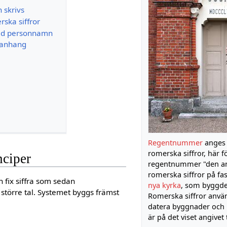
 skrivs
ska siffror
ed personnamn
manhang
Regentnummer
anges 
romerska siffror, här fö
nciper
regentnummer "den an
romerska siffror på fas
 fix siffra som sedan
nya kyrka
, som byggde
större tal. Systemet byggs främst
Romerska siffror använ
datera byggnader och
är på det viset angivet t