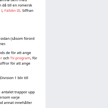
 då till en romersk
 I
,
Fälldin III
. Siffran
asidan (såsom förord
mer.
änds de för att ange
er
och
TV-program
, för
ffror för att ange
vision 1 blir till
ge antalet trappor upp
tersom varje
nd annat innehåller