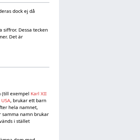
eras dock ej då
 siffror. Dessa tecken
ner. Det är
(till exempel
Karl XII
i
USA
, brukar ett barn
fter hela namnet,
får samma namn brukar
vänds i stället
enämna dem med