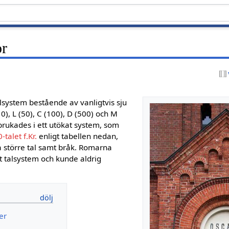
or
alsystem bestående av vanligtvis sju
(10), L (50), C (100), D (500) och M
 brukades i ett utökat system, som
-talet f.Kr.
enligt tabellen nedan,
a större tal samt bråk. Romarna
tt talsystem och kunde aldrig
.
er