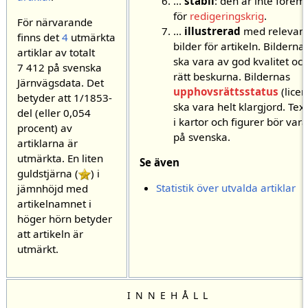
...
stabil
: den är inte förem
för
redigeringskrig
.
För närvarande
...
illustrerad
med relevan
finns det
4
utmärkta
bilder för artikeln. Bilderna
artiklar av totalt
ska vara av god kvalitet oc
7 412 på svenska
rätt beskurna. Bildernas
Järnvägsdata. Det
upphovsrättsstatus
(licen
betyder att 1/1853-
ska vara helt klargjord. Tex
del (eller
0,054
i kartor och figurer bör vara
procent) av
på svenska.
artiklarna är
utmärkta. En liten
Se även
guldstjärna (
) i
Statistik över utvalda artiklar
jämnhöjd med
artikelnamnet i
höger hörn betyder
att artikeln är
utmärkt.
INNEHÅLL