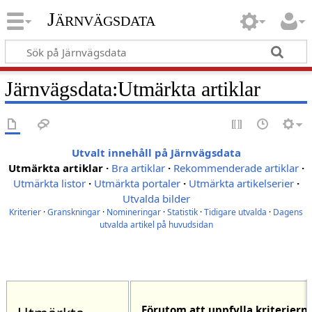
Järnvägsdata
Järnvägsdata
:
Utmärkta artiklar
Utvalt innehåll på Järnvägsdata
Utmärkta artiklar
·
Bra artiklar
·
Rekommenderade artiklar
·
Utmärkta listor
·
Utmärkta portaler
·
Utmärkta artikelserier
·
Utvalda bilder
Kriterier
·
Granskningar
·
Nomineringar
·
Statistik
·
Tidigare utvalda
·
Dagens
utvalda artikel på huvudsidan
Förutom att uppfylla kriteriern