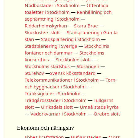
Nödbostäder i Stockholm
—
Offentliga
toaletter i Stockholm
—
Renhållning och
sophämtning i Stockholm
—
Riddarholmskyrkan
—
Skara Brae
—
Skoklosters slott
—
Stadsplanering i Gamla
stan
—
Stadsplanering i Stockholm
—
Stadsplanering i Sverige
—
Stockholms
fontäner och dammar
—
Stockholms
konserthus
—
Stockholms slott
—
Stockholms stadshus
—
Storängen
—
Sturehov
—
Svensk köksstandard
—
Telekommunikationer i Stockholm
—
Torn-
och byggnadsur i Stockholm
—
Trafiksignaler i Stockholm
—
Trädgårdsstäder i Stockholm
—
Tullgarns
slott
—
Ulriksdals slott
—
Umeå stads kyrka
—
Väderkvarnar i Stockholm
—
Örebro slott
Ekonomi och näringsliv
Ebbes kraftstation
—
Hufvudstaden
—
Moss