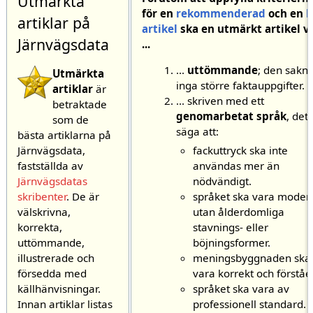
Utmärkta
för en
rekommenderad
och en
b
artiklar på
artikel
ska en utmärkt artikel v
Järnvägsdata
...
...
uttömmande
; den sakn
Utmärkta
inga större faktauppgifter.
artiklar
är
... skriven med ett
betraktade
genomarbetat språk
, det 
som de
säga att:
bästa artiklarna på
fackuttryck ska inte
Järnvägsdata,
användas mer än
fastställda av
nödvändigt.
Järnvägsdatas
språket ska vara modern
skribenter
. De är
utan ålderdomliga
välskrivna,
stavnings- eller
korrekta,
böjningsformer.
uttömmande,
meningsbyggnaden ska
illustrerade och
vara korrekt och förståel
försedda med
språket ska vara av
källhänvisningar.
professionell standard. 
Innan artiklar listas