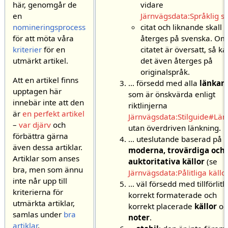
vidare
här, genomgår de
Järnvägsdata:Språklig sti
en
citat och liknande skall
nomineringsprocess
återges på svenska. Om
för att möta våra
citatet är översatt, så k
kriterier
för en
det även återges på
utmärkt artikel.
originalspråk.
Att en artikel finns
... försedd med alla
länkar
upptagen här
som är önskvärda enligt
innebär inte att den
riktlinjerna
är
en perfekt artikel
Järnvägsdata:Stilguide#Län
–
var djärv
och
utan överdriven länkning.
förbättra gärna
... uteslutande baserad på
även dessa artiklar.
moderna, trovärdiga och
Artiklar som anses
auktoritativa källor
(se
bra, men som ännu
Järnvägsdata:Pålitliga källo
inte når upp till
... väl försedd med tillförlitl
kriterierna för
korrekt formaterade och
utmärkta artiklar,
korrekt placerade
källor
oc
samlas under
bra
noter
.
artiklar
.