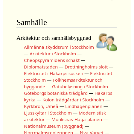
Samhälle
Arkitektur och samhällsbyggnad
Allmänna skyddsrum i Stockholm
—
Arkitektur i Stockholm
—
Cheopspyramidens schakt
—
Diplomatstaden
—
Drottningholms slott
—
Elektricitet i Hakarps socken
—
Elektricitet i
Stockholm
—
Folkhemsarkitektur och
byggande
—
Gatubelysning i Stockholm
—
Göteborgs botaniska trädgård
—
Hakarps
kyrka
—
Koloniträdgårdar i Stockholm
—
Kyrkbron, Umeå
—
Lindhagenplanen
—
Ljusskyltar i Stockholm
—
Modernistisk
arkitektur
—
Munksnäs-Haga-planen
—
Nationalmuseum (byggnad)
—
Norrmalmsregleringen
—
Nya Varvet
—