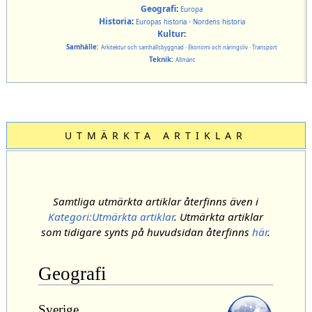
Geografi
:
Europa
Historia
:
Europas historia
·
Nordens historia
Kultur
:
Samhälle
:
Arkitektur och samhällsbyggnad
·
Ekonomi och näringsliv
·
Transport
Teknik
:
Allmänt
UTMÄRKTA ARTIKLAR
Samtliga utmärkta artiklar återfinns även i
Kategori:Utmärkta artiklar
. Utmärkta artiklar
som tidigare synts på huvudsidan återfinns
här
.
Geografi
Sverige