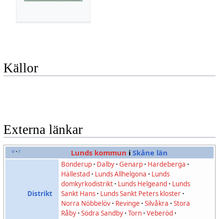
Källor
Externa länkar
v
r
Lunds kommun
i
Skåne län
•
Bonderup
·
Dalby
·
Genarp
·
Hardeberga
·
Hällestad
·
Lunds Allhelgona
·
Lunds
domkyrkodistrikt
·
Lunds Helgeand
·
Lunds
Distrikt
Sankt Hans
·
Lunds Sankt Peters kloster
·
Norra Nöbbelöv
·
Revinge
·
Silvåkra
·
Stora
Råby
·
Södra Sandby
·
Torn
·
Veberöd
·