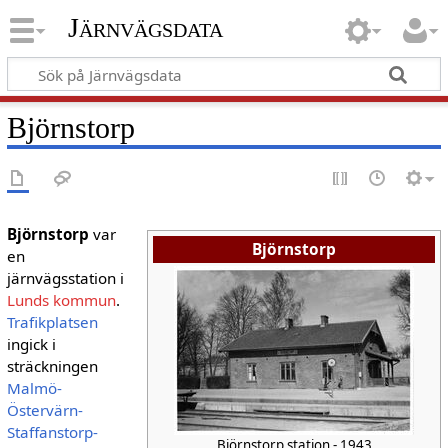
Järnvägsdata
Björnstorp
Björnstorp
var
Björnstorp
en
järnvägsstation i
Lunds kommun
.
Trafikplatsen
ingick i
sträckningen
Malmö-
Östervärn-
Staffanstorp-
Björnstorp station - 1943