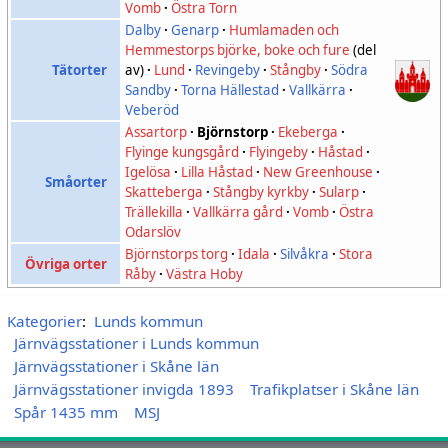
Vomb
·
Östra Torn
Dalby
·
Genarp
·
Humlamaden och
Hemmestorps björke, boke och fure
(del
Tätorter
av)
·
Lund
·
Revingeby
·
Stångby
·
Södra
Sandby
·
Torna Hällestad
·
Vallkärra
·
Veberöd
Assartorp
·
Björnstorp
·
Ekeberga
·
Flyinge kungsgård
·
Flyingeby
·
Håstad
·
Igelösa
·
Lilla Håstad
·
New Greenhouse
·
Småorter
Skatteberga
·
Stångby kyrkby
·
Sularp
·
Trällekilla
·
Vallkärra gård
·
Vomb
·
Östra
Odarslöv
Björnstorps torg
·
Idala
·
Silvåkra
·
Stora
Övriga orter
Råby
·
Västra Hoby
Kategorier
:
Lunds kommun
Järnvägsstationer i Lunds kommun
Järnvägsstationer i Skåne län
Järnvägsstationer invigda 1893
Trafikplatser i Skåne län
Spår 1435 mm
MSJ