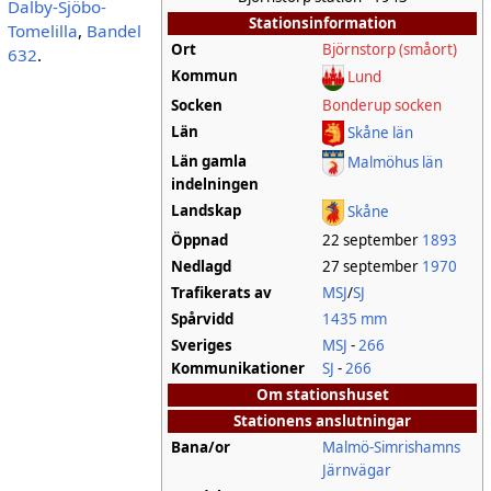
Dalby-Sjöbo-
Stationsinformation
Tomelilla
,
Bandel
Ort
Björnstorp (småort)
632
.
Kommun
Lund
Socken
Bonderup socken
Län
Skåne län
Län gamla
Malmöhus län
indelningen
Landskap
Skåne
Öppnad
22 september
1893
Nedlagd
27 september
1970
Trafikerats av
MSJ
/
SJ
Spårvidd
1435 mm
Sveriges
MSJ
-
266
Kommunikationer
SJ
-
266
Om stationshuset
Stationens anslutningar
Bana/or
Malmö-Simrishamns
Järnvägar