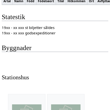
Årtal
Namn
Född
Födelseort
Titel
Hitkommen
Ort
Avflytta
Statestik
19xx - xx xxx st biljetter såldes
19xx - xx xxx godsexpeditioner
Byggnader
Stationshus