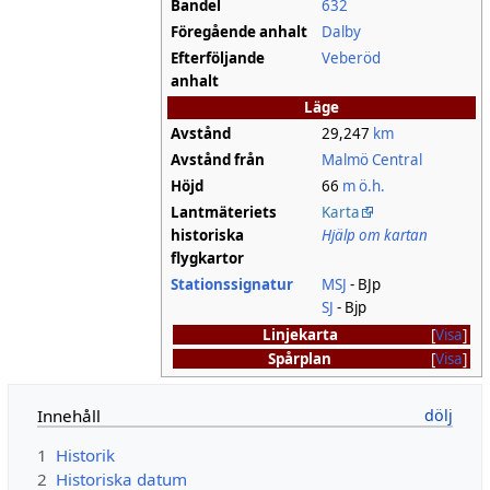
Bandel
632
Föregående anhalt
Dalby
Efterföljande
Veberöd
anhalt
Läge
Avstånd
29,247
km
Avstånd från
Malmö Central
Höjd
66
m ö.h.
Lantmäteriets
Karta
historiska
Hjälp om kartan
flygkartor
Stationssignatur
MSJ
- BJp
SJ
- Bjp
Linjekarta
Visa
Spårplan
Visa
Innehåll
1
Historik
2
Historiska datum