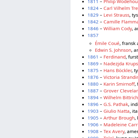
1811
–
Philip Wodehou
1824
–
Carl Vilhelm Tr
1829
–
Levi Strauss
, t
1842
–
Camille Flamma
1846
–
William Cody
, 
1857
Émile Coué
, fransk
Edwin S. Johnson
, a
1861
–
Ferdinand
, fur
1869
–
Nadezjda Krups
1875
–
Hans Böckler
, t
1876
–
Victoria Strandi
1880
–
Karin Smirnoff
,
1887
–
Grover Clevela
1894
–
Wilhelm Bittrich
1896
–
G.S. Pathak
, in
1903
–
Giulio Natta
, i
1905
–
Arthur Brough
,
1906
–
Madeleine Carr
1908
–
Tex Avery
, amer