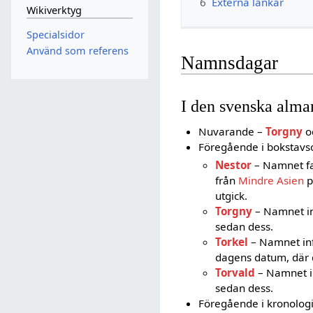
6
Externa länkar
Wikiverktyg
Specialsidor
Använd som referens
Namnsdagar
I den svenska alm
Nuvarande –
Torgny
o
Föregående i bokstavs
Nestor
– Namnet fan
från
Mindre Asien
p
utgick.
Torgny
– Namnet in
sedan dess.
Torkel
– Namnet in
dagens datum, där d
Torvald
– Namnet in
sedan dess.
Föregående i kronologi