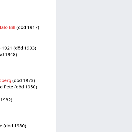
falo Bill
(död 1917)
1921 (död 1933)
öd 1948)
ndberg
(död 1973)
 Pete (död 1950)
 1982)
)
re (död 1980)