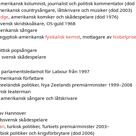
amerikansk kolumnist, journalist och politisk kommentator (död
merikansk countrysångare, låtskrivare och musiker (död 2003)
idge
, amerikansk komiker och skådespelare (död 1976)
 svensk skridskoåkare, OS-guld 1968
merikansk sångare
 egyptisk-amerikansk
fysikalisk kemist
, mottagare av
Nobelprise
rittisk popsångare
, svensk skådespelare
isk parlamentsledamot för Labour från 1997
amerikansk författare
yzeeländsk politiker, Nya Zeelands premiärminister 1999–2008
ensk teaterman
, amerikansk sångare och låtskrivare
 av Hannover
ndssvensk skådespelare
an
, turkisk politiker, Turkiets premiärminister 2003–
rbisk politiker och krigsförbrytare (död 2006)