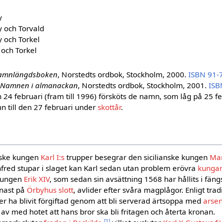
y
 och Torvald
 och Torkel
 och Torkel
amnlängdsboken
, Norstedts ordbok, Stockholm, 2000.
ISBN 91-
Namnen i almanackan
, Norstedts ordbok, Stockholm, 2001.
ISB
24 februari (fram till 1996) försköts de namn, som låg på 25 feb
 till den 27 februari under
skottår
.
nske kungen
Karl I:s
trupper besegrar den sicilianske kungen
Ma
fred stupar i slaget kan Karl sedan utan problem erövra
kungari
kungen
Erik XIV
, som sedan sin avsättning 1568 har hållits i fängs
enast på
Örbyhus slott
, avlider efter svåra magplågor. Enligt tra
der ha blivit förgiftad genom att bli serverad ärtsoppa med
arsen
l av med hotet att hans bror ska bli fritagen och återta kronan.
[1]