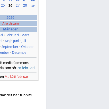
25
26
27
28
(
29
)
2026
Alla datum
Månader
ri
•
Februari
•
Mars
il
•
Maj
•
Juni
•
Juli
•
September
•
Oktober
ember
•
December
ikimedia Commons
dia som rör
26 februari
ven
Mall:26 februari
 där det har funnits