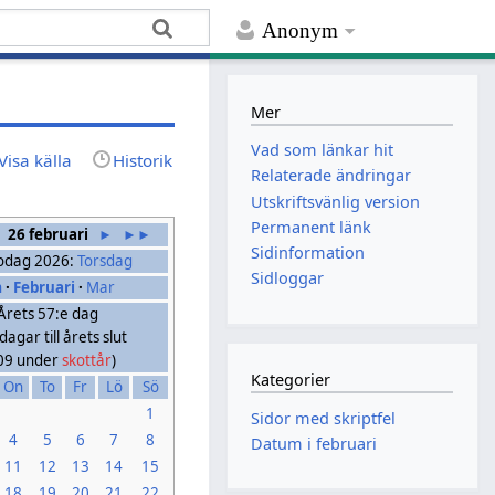
Anonym
Mer
Vad som länkar hit
Visa källa
Historik
Relaterade ändringar
Utskriftsvänlig version
Permanent länk
26 februari
►
►►
Sidinformation
odag 2026:
Torsdag
Sidloggar
n
·
Februari
·
Mar
Årets 57:e dag
dagar till årets slut
09 under
skottår
)
Kategorier
On
To
Fr
Lö
Sö
1
Sidor med skriptfel
4
5
6
7
8
Datum i februari
11
12
13
14
15
18
19
20
21
22