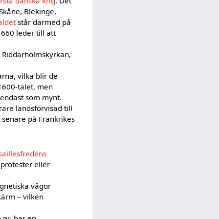
örsta danska krig
. Det
Skåne, Blekinge,
äldet
står därmed på
1660 leder till att
 i Riddarholmskyrkan,
rna, vilka blir de
 1600-talet, men
d endast som mynt.
are landsförvisad till
r senare på Frankrikes
saillesfredens
protester eller
gnetiska vågor
kärm – vilken
n nu har en