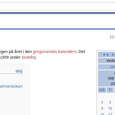
agen på året i den
gregorianska kalendern
. Det
◄◄
◄
t (309 under
skottår
).
Veck
Ja
308 
(3
a almanackan
Må
Ti
2
3
9
10
16
17