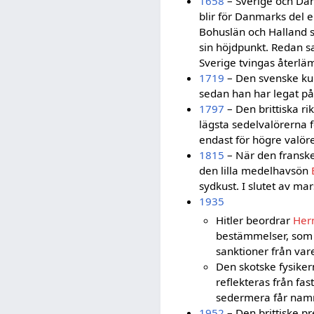
1658
– Sverige och Da
blir för Danmarks del 
Bohuslän och Halland 
sin höjdpunkt. Redan
Sverige tvingas återlä
1719
– Den svenske k
sedan han har legat p
1797
– Den brittiska r
lägsta sedelvalörerna 
endast för högre valör
1815
– När den fransk
den lilla medelhavsön
sydkust. I slutet av mar
1935
Hitler beordrar
Her
bestämmelser, som f
sanktioner från vare
Den skotske fysike
reflekteras från fa
sedermera får na
1952
– Den brittiske p