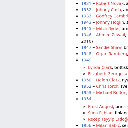
1931
–
Robert Novak
, 
1932
–
Johnny Cash
, a
1933
–
Godfrey Cambr
1943
–
Johnny Höglin
,
1945
–
Mitch Ryder
, a
1946
–
Ahmed Zewail
,
2016)
1947
–
Sandie Shaw
, b
1948
–
Örjan Ramberg
1949
Lynda Clark
, britt
Elizabeth George
, 
1950
–
Helen Clark
, n
1952
–
Chris Torch
, sv
1953
–
Michael Bolton
1954
Ernst August
, prins
Stina Ekblad
, finla
Recep Tayyip Erdoğ
1956
–
Milan Babić
, se