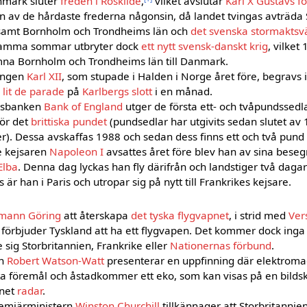
nmark sluter
freden i Roskilde
,
vilket avslutar
Karl X Gustavs f
en av de hårdaste frederna någonsin, då landet tvingas avträda 
samt Bornholm och Trondheims län och
det svenska stormaktsv
 samma sommar utbryter dock
ett nytt svensk-danskt krig
, vilket 
mna Bornholm och Trondheims län till Danmark.
ungen
Karl XII
, som stupade i Halden i Norge året före, begravs
å
lit de parade
på
Karlbergs slott
i en månad.
iksbanken
Bank of England
utger de första ett- och tvåpundssedla
för det
brittiska pundet
(pundsedlar har utgivits sedan slutet av
er). Dessa avskaffas 1988 och sedan dess finns ett och två pun
e kejsaren
Napoleon I
avsattes året före blev han av sina besegr
Elba
. Denna dag lyckas han fly därifrån och landstiger två daga
s är han i Paris och utropar sig på nytt till Frankrikes kejsare.
mann Göring
att återskapa
det tyska flygvapnet
, i strid med
Ver
örbjuder Tyskland att ha ett flygvapen. Det kommer dock inga 
 sig Storbritannien, Frankrike eller
Nationernas förbund
.
rn
Robert Watson-Watt
presenterar en uppfinning där elektroma
sta föremål och åstadkommer ett eko, som kan visas på en bilds
mnet
radar
.
remiärministern
Winston Churchill
tillkännager att Storbritannie