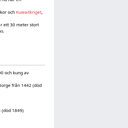
rkor och
Kuwaitkriget
,
 ett 30 meter stort
s.
0 och kung av
Norge från 1442 (död
3 (död 1849)