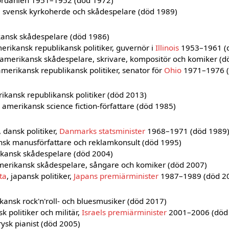
Jordanien 1951–1952 (död 1972)
, svensk kyrkoherde och skådespelare (död 1989)
kansk skådespelare (död 1986)
merikansk republikansk politiker, guvernör i
Illinois
1953–1961 (
 amerikansk skådespelare, skrivare, kompositör och komiker (d
amerikansk republikansk politiker, senator för
Ohio
1971–1976 (
rikansk republikansk politiker (död 2013)
, amerikansk science fiction-författare (död 1985)
, dansk politiker,
Danmarks statsminister
1968–1971 (död 1989
ensk manusförfattare och reklamkonsult (död 1995)
ikansk skådespelare (död 2004)
merikansk skådespelare, sångare och komiker (död 2007)
ta
, japansk politiker,
Japans premiärminister
1987–1989 (död 2
kansk rock'n'roll- och bluesmusiker (död 2017)
isk politiker och militär,
Israels premiärminister
2001–2006 (död
 rysk pianist (död 2005)