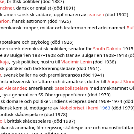
se
, brittisk politiker (död 1887)
enckner
, dansk orientalist (död 1891)
ysk-amerikansk skräddare, uppfinnaren av
jeansen
(död 1902)
rion
, fransk astronom (död 1925)
amerikansk trapper, militär och teaterman med artistnamnet
Buf
 apotekare och psykolog (död 1926)
merikansk demokratisk politiker, senator för
South Dakota
1915–
ste av Bulgarien 1887–1908 och tsar av Bulgarien 1908–1918 (d
kaja
, rysk politiker, hustru till
Vladimir Lenin
(död 1938)
ysk politiker och fackföreningsledare (död 1951).
n
, svensk ballerina och premiärdansös (död 1941)
 finlandssvensk författare och dramatiker, dotter till
August Stri
nd Alexander
, amerikansk
basebollspelare
med smeknamnet Old
, tysk general och SS-Obergruppenführer (död 1979)
disk domare och politiker, Indiens vicepresident 1969–1974 (död
taliensk kemist, mottagare av
Nobelpriset i kemi
1963
(död 1979
 brittisk skådespelare (död 1978)
oll
, brittisk skådespelare (död 1987)
ikansk animatör, filmregissör, skådespelare och manusförfatta