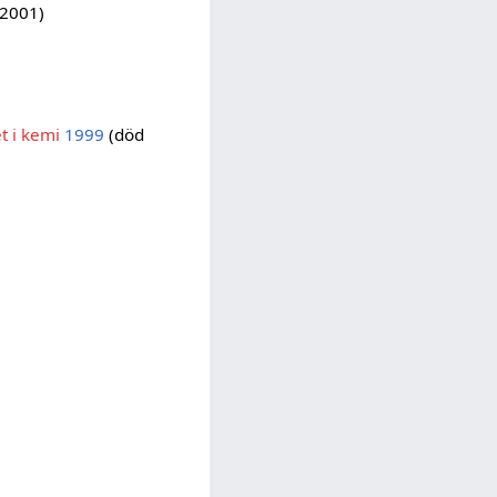
 2001)
t i kemi
1999
(död