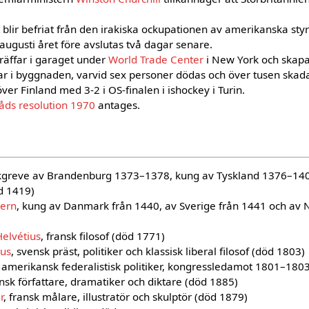
 blir befriat från den irakiska ockupationen av amerikanska sty
augusti året före avslutas två dagar senare.
räffar i garaget under
World Trade Center
i New York och skapar
r i byggnaden, varvid sex personer dödas och över tusen skada
ver Finland med 3-2 i OS-finalen i ishockey i Turin.
åds resolution 1970
antages.
kgreve av Brandenburg 1373–1378, kung av Tyskland 1376–140
d 1419)
yern
, kung av Danmark från 1440, av Sverige från 1441 och av 
elvétius
, fransk filosof (död 1771)
us
, svensk präst, politiker och klassisk liberal filosof (död 1803)
, amerikansk federalistisk politiker, kongressledamot 1801–180
ansk författare, dramatiker och diktare (död 1885)
r
, fransk målare, illustratör och skulptör (död 1879)