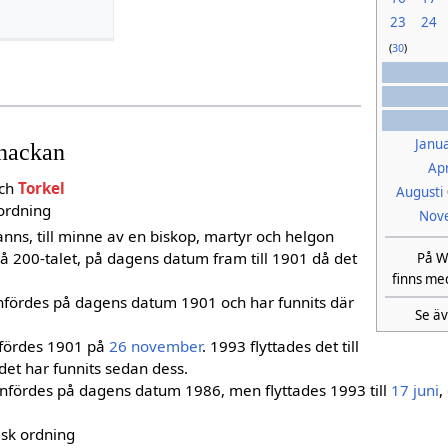
23
24
(
30
)
Janua
anackan
Apr
ch
Torkel
Augusti
ordning
Nov
ns, till minne av en biskop, martyr och helgon
å 200-talet, på dagens datum fram till 1901 då det
På W
finns me
fördes på dagens datum 1901 och har funnits där
Se ä
fördes 1901 på
26 november
. 1993 flyttades det till
et har funnits sedan dess.
fördes på dagens datum 1986, men flyttades 1993 till
17 juni
,
sk ordning