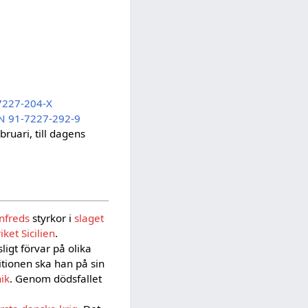
7227-204-X
N 91-7227-292-9
ruari, till dagens
nfreds
styrkor i
slaget
ket Sicilien
.
ligt förvar på olika
ditionen ska han på sin
ik
. Genom dödsfallet