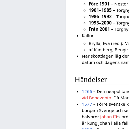
Före 1901
– Nestor
1901–1985
– Torgn
1986–1992
– Torgny
1993–2000
– Torgny
Från 2001
– Torgny
Källor
Brylla, Eva (red.):
N
af Klintberg, Bengt:
När skottdagen låg den 
datum och dagens namn
Händelser
1266
– Den neapolita
vid Benevento
. Då Man
1577
– Förre svenske 
borgar i Sverige och s
halvbror
Johan III
:s or
är kung Johan i alla fal