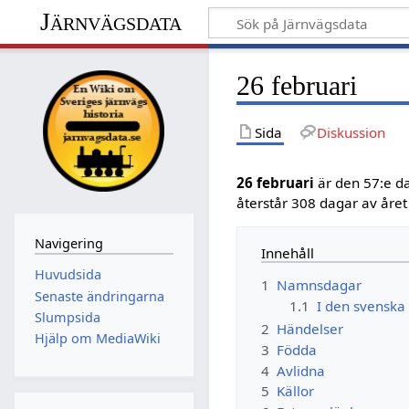
Järnvägsdata
26 februari
Sida
Diskussion
26 februari
är den 57:e d
återstår 308 dagar av åre
Navigering
Innehåll
Huvudsida
1
Namnsdagar
Senaste ändringarna
1.1
I den svensk
Slumpsida
2
Händelser
Hjälp om MediaWiki
3
Födda
4
Avlidna
5
Källor