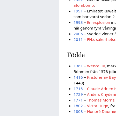
atombomb
.
1991
– Emiratet Kuwait
som har varat sedan 2 
1993
–
En explosion
int
hål genom fyra våninga
2006
– Sverige vinner ö
2011
–
FN:s säkerhetsr
Födda
1361
–
Wencel IV
, mar
Böhmen från 1378 (dö
1416
–
Kristofer av Ba
1448)
1715
–
Claude Adrien H
1729
–
Anders Chydeni
1771
–
Thomas Morris
1802
–
Victor Hugo
, fr
1808
–
Honoré Daumie