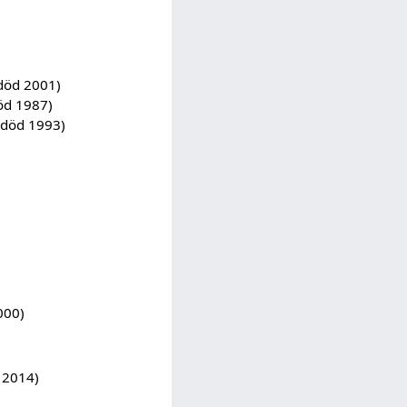
död 2001)
öd 1987)
död 1993)
)
000)
 2014)