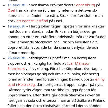
11 augusti
– Svenskarna erövrar fästet
Sonnenburg
på
Ösel
från danskarna (dit har nyheten om det svensk-
danska stilleståndet inte nått). Strax därefter sluter man
dock
ett eget stillestånd
på Ösel.
19 augusti
– Hertig Johan tågar i spetsen för sina knektar
mot Södermanland, medan Eriks män börjar överge
honom en efter en. När flera adelsmän märker vartåt det
lutar lämnar de Stockholm och Erik och ansluter sig till
upproret istället och de tar då sina underlydande och
tjänare med sig.
25 augusti
– Stridigheter uppstår mellan hertig Karls
trupper och en kunglig här ledd av
Ivar Månsson
Stiernkors
vid Nyköping. Först har Stiernkors övertaget,
men han tvingas ge sig och dra sig tillbaka, när hertig
Johan anländer med förstärkningar. Därvid uppstår
en ny
strid
i
Hölö skog
, där hertigarnas trupper segrar på nytt.
Därmed tycks vägen mot Stockholm ligga öppen för
upprorshären. Efter detta går också Stiernkors över till
hertigarnas sida och eftersom han är ståthållare i Finland
faller hela den östra rikshalvan därmed i deras händer.