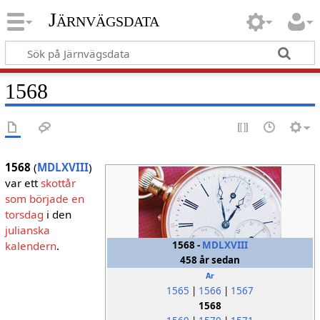
Järnvägsdata
1568
1568
(
MDLXVIII
)
var ett
skottår
som började en
torsdag
i den
julianska
1568 -
MDLXVIII
kalendern
.
458 år sedan
År
1565
|
1566
|
1567
1568