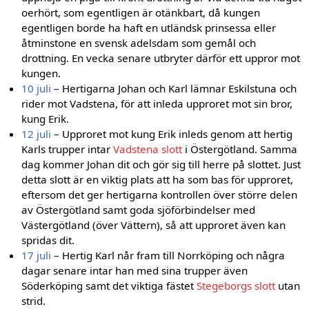
oerhört, som egentligen är otänkbart, då kungen
egentligen borde ha haft en utländsk prinsessa eller
åtminstone en svensk adelsdam som gemål och
drottning. En vecka senare utbryter därför ett uppror mot
kungen.
10 juli
– Hertigarna Johan och Karl lämnar Eskilstuna och
rider mot Vadstena, för att inleda upproret mot sin bror,
kung Erik.
12 juli
– Upproret mot kung Erik inleds genom att hertig
Karls trupper intar
Vadstena slott
i Östergötland. Samma
dag kommer Johan dit och gör sig till herre på slottet. Just
detta slott är en viktig plats att ha som bas för upproret,
eftersom det ger hertigarna kontrollen över större delen
av Östergötland samt goda sjöförbindelser med
Västergötland (över Vättern), så att upproret även kan
spridas dit.
17 juli
– Hertig Karl når fram till Norrköping och några
dagar senare intar han med sina trupper även
Söderköping samt det viktiga fästet
Stegeborgs slott
utan
strid.