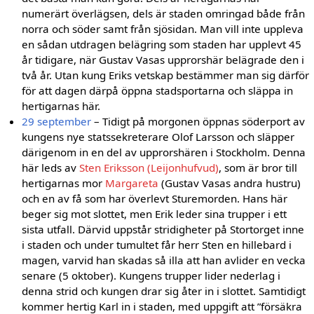
numerärt överlägsen, dels är staden omringad både från
norra och söder samt från sjösidan. Man vill inte uppleva
en sådan utdragen belägring som staden har upplevt 45
år tidigare, när Gustav Vasas upprorshär belägrade den i
två år. Utan kung Eriks vetskap bestämmer man sig därför
för att dagen därpå öppna stadsportarna och släppa in
hertigarnas här.
29 september
– Tidigt på morgonen öppnas söderport av
kungens nye statssekreterare Olof Larsson och släpper
därigenom in en del av upprorshären i Stockholm. Denna
här leds av
Sten Eriksson (Leijonhufvud)
, som är bror till
hertigarnas mor
Margareta
(Gustav Vasas andra hustru)
och en av få som har överlevt Sturemorden. Hans här
beger sig mot slottet, men Erik leder sina trupper i ett
sista utfall. Därvid uppstår stridigheter på Stortorget inne
i staden och under tumultet får herr Sten en hillebard i
magen, varvid han skadas så illa att han avlider en vecka
senare (5 oktober). Kungens trupper lider nederlag i
denna strid och kungen drar sig åter in i slottet. Samtidigt
kommer hertig Karl in i staden, med uppgift att ”försäkra