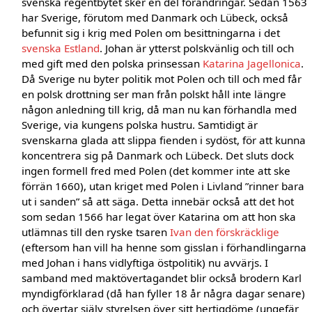
svenska regentbytet sker en del förändringar. Sedan 1563
har Sverige, förutom med Danmark och Lübeck, också
befunnit sig i krig med Polen om besittningarna i det
svenska Estland
. Johan är ytterst polskvänlig och till och
med gift med den polska prinsessan
Katarina Jagellonica
.
Då Sverige nu byter politik mot Polen och till och med får
en polsk drottning ser man från polskt håll inte längre
någon anledning till krig, då man nu kan förhandla med
Sverige, via kungens polska hustru. Samtidigt är
svenskarna glada att slippa fienden i sydöst, för att kunna
koncentrera sig på Danmark och Lübeck. Det sluts dock
ingen formell fred med Polen (det kommer inte att ske
förrän 1660), utan kriget med Polen i Livland ”rinner bara
ut i sanden” så att säga. Detta innebär också att det hot
som sedan 1566 har legat över Katarina om att hon ska
utlämnas till den ryske tsaren
Ivan den förskräcklige
(eftersom han vill ha henne som gisslan i förhandlingarna
med Johan i hans vidlyftiga östpolitik) nu avvärjs. I
samband med maktövertagandet blir också brodern Karl
myndigförklarad (då han fyller 18 år några dagar senare)
och övertar själv styrelsen över sitt hertigdöme (ungefär