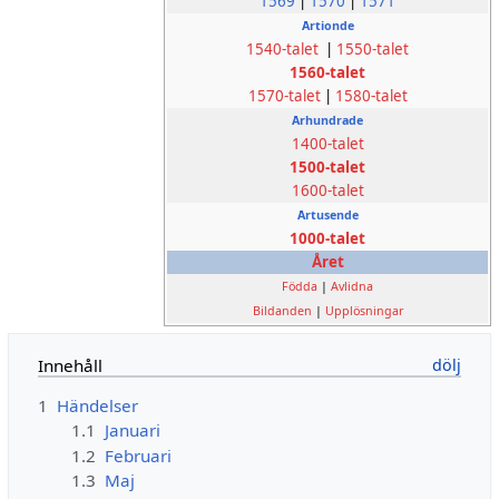
1569
|
1570
|
1571
Årtionde
1540-talet
|
1550-talet
1560-talet
1570-talet
|
1580-talet
Århundrade
1400-talet
1500-talet
1600-talet
Årtusende
1000-talet
Året
Födda
|
Avlidna
Bildanden
|
Upplösningar
Innehåll
1
Händelser
1.1
Januari
1.2
Februari
1.3
Maj