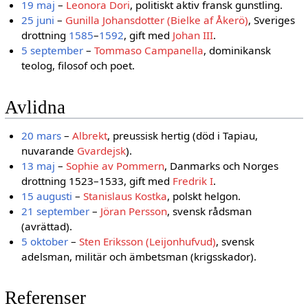
19 maj
–
Leonora Dori
, politiskt aktiv fransk gunstling.
25 juni
–
Gunilla Johansdotter (Bielke af Åkerö)
, Sveriges
drottning
1585
–
1592
, gift med
Johan III
.
5 september
–
Tommaso Campanella
, dominikansk
teolog, filosof och poet.
Avlidna
20 mars
–
Albrekt
, preussisk hertig (död i Tapiau,
nuvarande
Gvardejsk
).
13 maj
–
Sophie av Pommern
, Danmarks och Norges
drottning 1523–1533, gift med
Fredrik I
.
15 augusti
–
Stanislaus Kostka
, polskt helgon.
21 september
–
Jöran Persson
, svensk rådsman
(avrättad).
5 oktober
–
Sten Eriksson (Leijonhufvud)
, svensk
adelsman, militär och ämbetsman (krigsskador).
Referenser