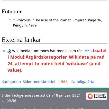
Fotnoter
↑
Polybius: "The Rise of the Roman Empire", Page 36,
Penguin, 1979.
Externa länkar
Luafel
Wikimedia Commons har media som rör
1568
.
i Modul:Åtgärdskategorier_Wikidata på rad
24: attempt to index field 'wikibase' (a nil
value).
Kategorier
:
Sidor med skriptfel
1568
Samtliga årtal
Sidan redigerades senast den 18 januari 2021
kl. 05.56.