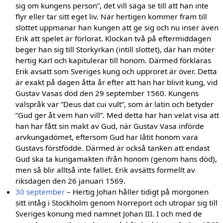
sig om kungens person”, det vill säga se till att han inte
flyr eller tar sitt eget liv. När hertigen kommer fram till
slottet uppmanar han kungen att ge sig och nu inser även
Erik att spelet är förlorat. Klockan två på eftermiddagen
beger han sig till Storkyrkan (intill slottet), där han möter
hertig Karl och kapitulerar till honom. Därmed förklaras
Erik avsatt som Sveriges kung och upproret är över. Detta
är exakt på dagen åtta år efter att han har blivit kung, vid
Gustav Vasas död den 29 september 1560. Kungens
valspråk var ”Deus dat cui vult”, som är latin och betyder
”Gud ger åt vem han vill”. Med detta har han velat visa att
han har fått sin makt av Gud, när Gustav Vasa införde
arvkungadömet, eftersom Gud har låtit honom vara
Gustavs förstfödde. Därmed är också tanken att endast
Gud ska ta kungamakten ifrån honom (genom hans död),
men så blir alltså inte fallet. Erik avsätts formellt av
riksdagen den 26 januari 1569.
30 september
– Hertig Johan håller tidigt på morgonen
sitt intåg i Stockholm genom Norreport och utropar sig till
Sveriges konung med namnet Johan III. I och med de