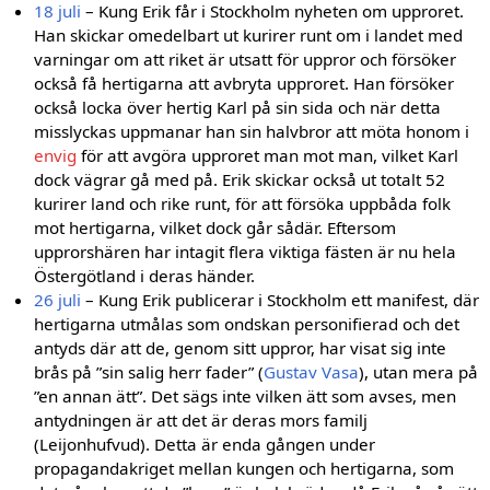
18 juli
– Kung Erik får i Stockholm nyheten om upproret.
Han skickar omedelbart ut kurirer runt om i landet med
varningar om att riket är utsatt för uppror och försöker
också få hertigarna att avbryta upproret. Han försöker
också locka över hertig Karl på sin sida och när detta
misslyckas uppmanar han sin halvbror att möta honom i
envig
för att avgöra upproret man mot man, vilket Karl
dock vägrar gå med på. Erik skickar också ut totalt 52
kurirer land och rike runt, för att försöka uppbåda folk
mot hertigarna, vilket dock går sådär. Eftersom
upprorshären har intagit flera viktiga fästen är nu hela
Östergötland i deras händer.
26 juli
– Kung Erik publicerar i Stockholm ett manifest, där
hertigarna utmålas som ondskan personifierad och det
antyds där att de, genom sitt uppror, har visat sig inte
brås på ”sin salig herr fader” (
Gustav Vasa
), utan mera på
”en annan ätt”. Det sägs inte vilken ätt som avses, men
antydningen är att det är deras mors familj
(Leijonhufvud). Detta är enda gången under
propagandakriget mellan kungen och hertigarna, som