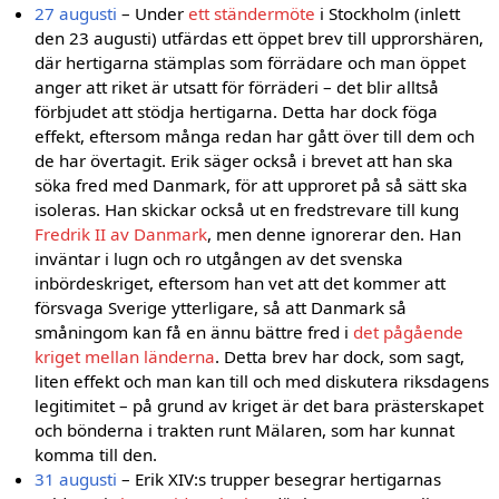
27 augusti
– Under
ett ständermöte
i Stockholm (inlett
den 23 augusti) utfärdas ett öppet brev till upprorshären,
där hertigarna stämplas som förrädare och man öppet
anger att riket är utsatt för förräderi – det blir alltså
förbjudet att stödja hertigarna. Detta har dock föga
effekt, eftersom många redan har gått över till dem och
de har övertagit. Erik säger också i brevet att han ska
söka fred med Danmark, för att upproret på så sätt ska
isoleras. Han skickar också ut en fredstrevare till kung
Fredrik II av Danmark
, men denne ignorerar den. Han
inväntar i lugn och ro utgången av det svenska
inbördeskriget, eftersom han vet att det kommer att
försvaga Sverige ytterligare, så att Danmark så
småningom kan få en ännu bättre fred i
det pågående
kriget mellan länderna
. Detta brev har dock, som sagt,
liten effekt och man kan till och med diskutera riksdagens
legitimitet – på grund av kriget är det bara prästerskapet
och bönderna i trakten runt Mälaren, som har kunnat
komma till den.
31 augusti
– Erik XIV:s trupper besegrar hertigarnas