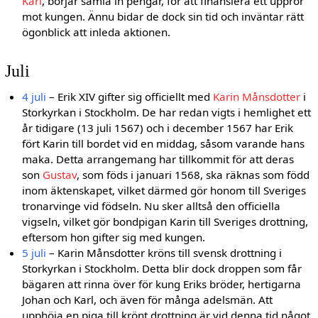
Karl
, börjar samla in pengar, för att finansiera ett uppror
mot kungen. Ännu bidar de dock sin tid och inväntar rätt
ögonblick att inleda aktionen.
Juli
4 juli
– Erik XIV gifter sig officiellt med
Karin Månsdotter
i
Storkyrkan i Stockholm. De har redan vigts i hemlighet ett
år tidigare (13 juli 1567) och i december 1567 har Erik
fört Karin till bordet vid en middag, såsom varande hans
maka. Detta arrangemang har tillkommit för att deras
son
Gustav
, som föds i januari 1568, ska räknas som född
inom äktenskapet, vilket därmed gör honom till Sveriges
tronarvinge vid födseln. Nu sker alltså den officiella
vigseln, vilket gör bondpigan Karin till Sveriges drottning,
eftersom hon gifter sig med kungen.
5 juli
– Karin Månsdotter kröns till svensk drottning i
Storkyrkan i Stockholm. Detta blir dock droppen som får
bägaren att rinna över för kung Eriks bröder, hertigarna
Johan och Karl, och även för många adelsmän. Att
upphöja en piga till krönt drottning är vid denna tid något