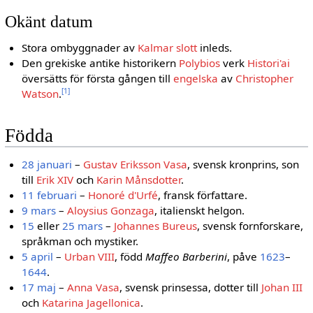
Okänt datum
Stora ombyggnader av
Kalmar slott
inleds.
Den grekiske antike historikern
Polybios
verk
Histori'ai
översätts för första gången till
engelska
av
Christopher
[1]
Watson
.
Födda
28 januari
–
Gustav Eriksson Vasa
, svensk kronprins, son
till
Erik XIV
och
Karin Månsdotter
.
11 februari
–
Honoré d'Urfé
, fransk författare.
9 mars
–
Aloysius Gonzaga
, italienskt helgon.
15
eller
25 mars
–
Johannes Bureus
, svensk fornforskare,
språkman och mystiker.
5 april
–
Urban VIII
, född
Maffeo Barberini
, påve
1623
–
1644
.
17 maj
–
Anna Vasa
, svensk prinsessa, dotter till
Johan III
och
Katarina Jagellonica
.