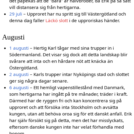
det påpekas att de ”bara” är halvbröder, då Erik på så sätt
vill distansera sig från hertigarna.
29 juli
– Upproret har nu spritt sig till Västergötland och
denna dag faller
Läckö slott
i de upproriskas händer.
Augusti
1 augusti
– Hertig Karl tågar med sina trupper in i
Södermanland. Det visar sig dock att detta landskap blir
svårare att inta och en hårdare nöt att knäcka än
Östergötland.
2 augusti
– Karls trupper intar Nyköpings stad och slottet
ger sig några dagar senare.
6 augusti
– Ett hemligt vapenstillestånd med Danmark,
som hertigarna har ingått på tre månader, träder i kraft.
Därmed har de ryggen fri och kan koncentrera sig på
upproret och att försöka inta Stockholm och avsätta
kungen, utan att behöva oroa sig för ett danskt anfall. Erik
har själv försökt sig på detta, men det har misslyckats,
eftersom danske kungen inte har velat förhandla med
honom.