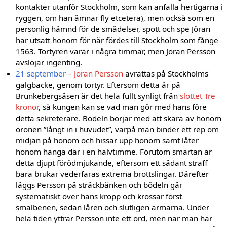
kontakter utanför Stockholm, som kan anfalla hertigarna i
ryggen, om han ämnar fly etcetera), men också som en
personlig hämnd för de smädelser, spott och spe Jöran
har utsatt honom för när fördes till Stockholm som fånge
1563. Tortyren varar i några timmar, men Jöran Persson
avslöjar ingenting.
21 september
–
Jöran Persson
avrättas på Stockholms
galgbacke, genom tortyr. Eftersom detta är på
Brunkebergsåsen är det hela fullt synligt från
slottet Tre
kronor
, så kungen kan se vad man gör med hans före
detta sekreterare. Bödeln börjar med att skära av honom
öronen ”långt in i huvudet”, varpå man binder ett rep om
midjan på honom och hissar upp honom samt låter
honom hänga där i en halvtimme. Förutom smärtan är
detta djupt förödmjukande, eftersom ett sådant straff
bara brukar vederfaras extrema brottslingar. Därefter
läggs Persson på sträckbänken och bödeln går
systematiskt över hans kropp och krossar först
smalbenen, sedan låren och slutligen armarna. Under
hela tiden yttrar Persson inte ett ord, men när man har