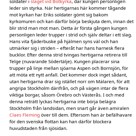
soldater i
slaget vid Botkyrka
, där kungen personligen
leder sin styrka. När hertigarnas här kommer tågande
mot kyrkan har Eriks soldater gömt sig bakom
kyrkomuren och kan därför börja beskjuta dem, innan det
blir strid man mot man. Detta är första gången kungen
personligen leder trupper i strid och själv deltar i ett slag.
Hans vita fjäderbuske på hjälmen syns väl och han
utmärker sig i striden – efteråt har hans harnesk flera
bucklor. Efter denna strid tvingas hertigarna retirera till
Telge (nuvarande Södertälje). Kungen placerar sina
trupper på linje mellan sjöarna Aspen och Bornsjön, för
att möta ett nytt anfall. Det kommer dock inget sådant,
utan hertigarna drar sig istället norr om Mälaren, för att
angripa Stockholm därifrån, och på vägen intar de flera
viktiga borgar, såsom Örebro och Västerås. I och med
denna reträtt lyckas hertigarna inte börja belägra
Stockholm från landsidan, men snart går även amiralen
Claes Fleming
över till dem. Eftersom han är befälhavare
för den svenska flottan kan han därför blockera
huvudstaden från sjösidan.