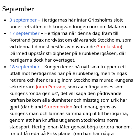
September
3 september
– Hertigarnas här intar Gripsholms slott
under reträtten och kringvandringen norr om Mälaren.
17 september
– Hertigarna når denna dag fram till
Rörstrand (strax nordväst om dåvarande Stockholm, som
vid denna tid mest består av nuvarande
Gamla stan
).
Därmed uppstår stridigheter på Brunkebergsåsen, där
hertigarna dock har övertaget.
18 september
– Kungen leder på nytt sina trupper i ett
utfall mot hertigarnas här på Brunkeberg, men tvingas
retirera och åter dra sig inom Stockholms murar. Kungens
sekreterare
Jöran Persson
, som av många anses som
kungens ”onda genius”, det vill säga den pådrivande
kraften bakom alla dumheter och misstag som Erik har
gjort (däribland
Sturemorden
året innan), grips av
kungens män och lämnas samma dag ut till hertigarna,
genom att han knuffas ut genom Stockholms norra
stadsport. Hertig Johan låter genast börja tortera honom,
för att få reda på Eriks planer (om han har några