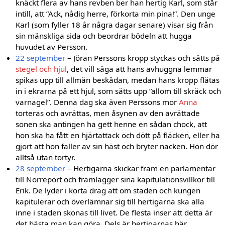
knäckt flera av hans revben ber han hertig Karl, som står
intill, att ”Ack, nådig herre, förkorta min pina!”. Den unge
Karl (som fyller 18 år några dagar senare) visar sig från
sin mänskliga sida och beordrar bödeln att hugga
huvudet av Persson.
22 september
– Jöran Perssons kropp styckas och sätts på
stegel och hjul
, det vill säga att hans avhuggna lemmar
spikas upp till allmän beskådan, medan hans kropp flätas
in i ekrarna på ett hjul, som sätts upp ”allom till skräck och
varnagel”. Denna dag ska även Perssons mor
Anna
torteras och avrättas, men åsynen av den avrättade
sonen ska antingen ha gett henne en sådan chock, att
hon ska ha fått en hjärtattack och dött på fläcken, eller ha
gjort att hon faller av sin häst och bryter nacken. Hon dör
alltså utan tortyr.
28 september
– Hertigarna skickar fram en parlamentär
till Norreport och framlägger sina kapitulationsvillkor till
Erik. De lyder i korta drag att om staden och kungen
kapitulerar och överlämnar sig till hertigarna ska alla
inne i staden skonas till livet. De flesta inser att detta är
det bästa man kan göra. Dels är hertigarnas här