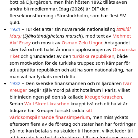
bott på Djurgården, men från hösten 1892 tillåts även
andra bli medlemmar. Idag (2026) är DIF den
flersektionsförening i Storstockholm, som har flest SM-
guld.
1921
– Turkiet antar sin nuvarande nationalsång
İstiklâl
Marşı
(
Självständighetens marsch
), med text av
Mehmet
Akif Ersoy
och musik av
Osman Zeki Üngör
. Antagandet
sker två och ett halvt år innan upplösningen av
Osmanska
riket
och grundandet av den
turkiska republiken
, både
som motivation för de turkiska trupper, som kämpar för
att upprätta republiken och att ha som nationalsång, när
man väl har lyckats med detta.
1932
– Den svenske finansmannen och miljardären
Ivar
Kreuger
begår självmord på sitt hotellrum i Paris, vilket
blir inledningen på den så kallade
Kreugerkraschen
.
Sedan
Wall Street-kraschen
knappt två och ett halvt år
tidigare har Kreuger försökt rädda
sitt
världsomspännande finansimperium
, men misslyckats
eftersom flera av de företag och stater han har fordringar
på inte kan betala sina skulder till honom, vilket leder till
att han inte kan betala skulderna till sina fordringsägare.