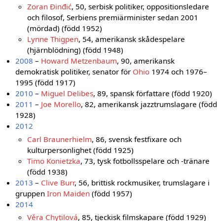
Zoran Đinđić
, 50, serbisk politiker, oppositionsledare
och filosof, Serbiens premiärminister sedan 2001
(mördad) (född 1952)
Lynne Thigpen
, 54, amerikansk skådespelare
(hjärnblödning) (född 1948)
2008
–
Howard Metzenbaum
, 90, amerikansk
demokratisk politiker, senator för
Ohio
1974 och 1976–
1995 (född 1917)
2010
–
Miguel Delibes
, 89, spansk författare (född 1920)
2011
–
Joe Morello
, 82, amerikansk jazztrumslagare (född
1928)
2012
Carl Braunerhielm
, 86, svensk festfixare och
kulturpersonlighet (född 1925)
Timo Konietzka
, 73, tysk fotbollsspelare och -tränare
(född 1938)
2013
–
Clive Burr
, 56, brittisk rockmusiker, trumslagare i
gruppen
Iron Maiden
(född 1957)
2014
Věra Chytilová
, 85, tjeckisk filmskapare (född 1929)