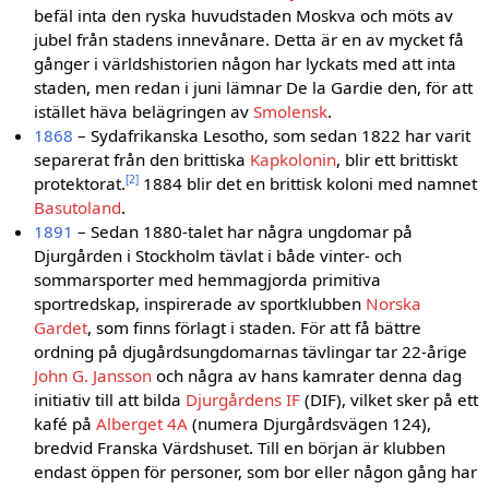
befäl inta den ryska huvudstaden Moskva och möts av
jubel från stadens innevånare. Detta är en av mycket få
gånger i världshistorien någon har lyckats med att inta
staden, men redan i juni lämnar De la Gardie den, för att
istället häva belägringen av
Smolensk
.
1868
– Sydafrikanska Lesotho, som sedan 1822 har varit
separerat från den brittiska
Kapkolonin
, blir ett brittiskt
[2]
protektorat.
1884 blir det en brittisk koloni med namnet
Basutoland
.
1891
– Sedan 1880-talet har några ungdomar på
Djurgården i Stockholm tävlat i både vinter- och
sommarsporter med hemmagjorda primitiva
sportredskap, inspirerade av sportklubben
Norska
Gardet
, som finns förlagt i staden. För att få bättre
ordning på djugårdsungdomarnas tävlingar tar 22-årige
John G. Jansson
och några av hans kamrater denna dag
initiativ till att bilda
Djurgårdens IF
(DIF), vilket sker på ett
kafé på
Alberget 4A
(numera Djurgårdsvägen 124),
bredvid Franska Värdshuset. Till en början är klubben
endast öppen för personer, som bor eller någon gång har