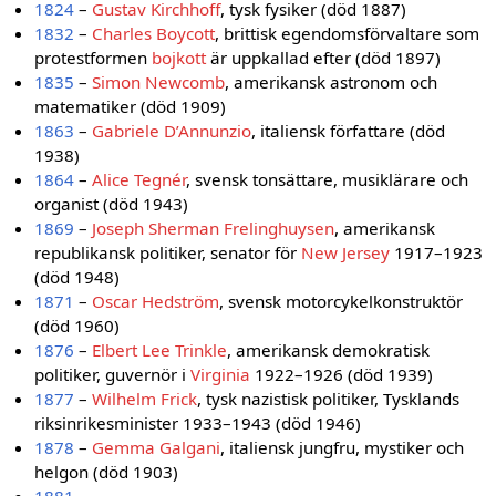
1824
–
Gustav Kirchhoff
, tysk fysiker (död 1887)
1832
–
Charles Boycott
, brittisk egendomsförvaltare som
protestformen
bojkott
är uppkallad efter (död 1897)
1835
–
Simon Newcomb
, amerikansk astronom och
matematiker (död 1909)
1863
–
Gabriele D’Annunzio
, italiensk författare (död
1938)
1864
–
Alice Tegnér
, svensk tonsättare, musiklärare och
organist (död 1943)
1869
–
Joseph Sherman Frelinghuysen
, amerikansk
republikansk politiker, senator för
New Jersey
1917–1923
(död 1948)
1871
–
Oscar Hedström
, svensk motorcykelkonstruktör
(död 1960)
1876
–
Elbert Lee Trinkle
, amerikansk demokratisk
politiker, guvernör i
Virginia
1922–1926 (död 1939)
1877
–
Wilhelm Frick
, tysk nazistisk politiker, Tysklands
riksinrikesminister 1933–1943 (död 1946)
1878
–
Gemma Galgani
, italiensk jungfru, mystiker och
helgon (död 1903)
1881