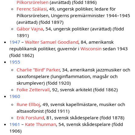
Pilkorsrörelsen
(avrättad) (född 1896)
Ferenc Szálasi
, 49, ungersk politiker, ledare för
Pilkorsrörelsen, Ungerns premiärminister 1944–1945
(avrättad) (född 1897)
Gábor Vajna
, 54, ungersk politiker (avrättad) (född
1891)
1947
–
Walter Samuel Goodland
, 84, amerikansk
republikansk politiker, guvernör i
Wisconsin
sedan 1943
(född 1862)
1955
Charlie ”Bird” Parker
, 34, amerikansk jazzmusiker och
saxofonspelare (lunginflammation, magsår och
skrumplever) (född 1920)
Folke Zettervall
, 92, svensk arkitekt (född 1862)
1960
Rune Ellboj
, 49, svensk kapellmästare, musiker och
altsaxofonist (född 1911)
Erik Forslund
, 81, svensk skådespelare (född 1878)
1961
–
Kate Thunman
, 54, svensk skådespelare (född
1906)