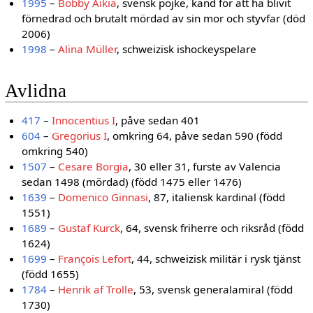
1995
–
Bobby Äikiä
, svensk pojke, känd för att ha blivit
förnedrad och brutalt mördad av sin mor och styvfar (död
2006)
1998
–
Alina Müller
, schweizisk ishockeyspelare
Avlidna
417
–
Innocentius I
, påve sedan 401
604
–
Gregorius I
, omkring 64, påve sedan 590 (född
omkring 540)
1507
–
Cesare Borgia
, 30 eller 31, furste av Valencia
sedan 1498 (mördad) (född 1475 eller 1476)
1639
–
Domenico Ginnasi
, 87, italiensk kardinal (född
1551)
1689
–
Gustaf Kurck
, 64, svensk friherre och riksråd (född
1624)
1699
–
François Lefort
, 44, schweizisk militär i rysk tjänst
(född 1655)
1784
–
Henrik af Trolle
, 53, svensk generalamiral (född
1730)