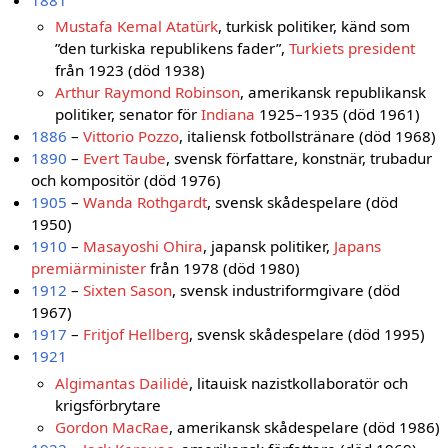
Mustafa Kemal Atatürk
, turkisk politiker, känd som
”den turkiska republikens fader”,
Turkiets president
från 1923 (död 1938)
Arthur Raymond Robinson
, amerikansk republikansk
politiker, senator för
Indiana
1925–1935 (död 1961)
1886
–
Vittorio Pozzo
, italiensk fotbollstränare (död 1968)
1890
–
Evert Taube
, svensk författare, konstnär, trubadur
och kompositör (död 1976)
1905
–
Wanda Rothgardt
, svensk skådespelare (död
1950)
1910
–
Masayoshi Ohira
, japansk politiker,
Japans
premiärminister
från 1978 (död 1980)
1912
–
Sixten Sason
, svensk industriformgivare (död
1967)
1917
–
Fritjof Hellberg
, svensk skådespelare (död 1995)
1921
Algimantas Dailidė
, litauisk nazistkollaboratör och
krigsförbrytare
Gordon MacRae
, amerikansk skådespelare (död 1986)