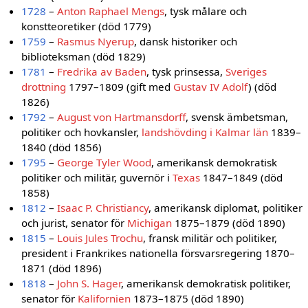
1728
–
Anton Raphael Mengs
, tysk målare och
konstteoretiker (död 1779)
1759
–
Rasmus Nyerup
, dansk historiker och
biblioteksman (död 1829)
1781
–
Fredrika av Baden
, tysk prinsessa,
Sveriges
drottning
1797–1809 (gift med
Gustav IV Adolf
) (död
1826)
1792
–
August von Hartmansdorff
, svensk ämbetsman,
politiker och hovkansler,
landshövding i Kalmar län
1839–
1840 (död 1856)
1795
–
George Tyler Wood
, amerikansk demokratisk
politiker och militär, guvernör i
Texas
1847–1849 (död
1858)
1812
–
Isaac P. Christiancy
, amerikansk diplomat, politiker
och jurist, senator för
Michigan
1875–1879 (död 1890)
1815
–
Louis Jules Trochu
, fransk militär och politiker,
president i Frankrikes nationella försvarsregering 1870–
1871 (död 1896)
1818
–
John S. Hager
, amerikansk demokratisk politiker,
senator för
Kalifornien
1873–1875 (död 1890)