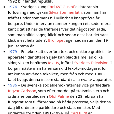
1992 blir landet republik.
1976
– Sveriges kung
Carl XVI Gustaf
eklaterar sin
förlovning med tyskan
Silvia Sommerlath
, som han har
träffat under sommar-OS i München knappt fyra år
tidigare. Under intervjun nämner kungen i ett sedermera
känt citat att när de träffades ”var det något som sade,
som man alltid säger, ’klick’ och sedan dess har det sagt
klick mest hela tiden”.
Bröllopet
äger sedan rum den 19
juni samma år.
1979
– En teknik att överföra text och enklare grafik till tv-
apparater, där tittaren själv kan bläddra mellan olika
sidor, vilken benämns
text-tv
, införs i
Sveriges Television
. I
början måste man ha en särskild text-tv-mottagare, för
att kunna använda tekniken, men från och med 1980-
talet byggs denna in som standard i alla nya tv-apparater.
1986
– De svenska socialdemokraternas vice partiledare
Ingvar Carlsson
, som efter mordet på statsministern och
ordinarie partiledaren
Olof Palme
den 28 februari har
fungerat som tillförordnad på båda posterna, väljs denna
dag till ordinarie partiledare och statsminister. Med
undantag för tiden 1991–1994, då
Carl Bildt
är