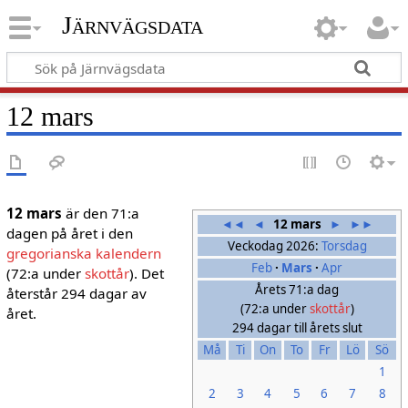
Järnvägsdata
12 mars
12 mars
är den 71:a
◄◄
◄
12 mars
►
►►
dagen på året i den
Veckodag 2026:
Torsdag
gregorianska kalendern
Feb
·
Mars
·
Apr
(72:a under
skottår
). Det
Årets 71:a dag
återstår 294 dagar av
(72:a under
skottår
)
året.
294 dagar till årets slut
Må
Ti
On
To
Fr
Lö
Sö
1
2
3
4
5
6
7
8