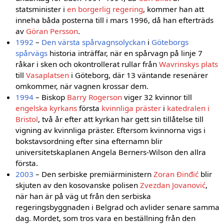
statsminister i
en borgerlig regering
, kommer han att
inneha båda posterna till i mars 1996, då han efterträds
av
Göran Persson
.
1992
–
Den värsta spårvagnsolyckan
i
Göteborgs
spårvägs
historia inträffar, när en spårvagn på linje 7
råkar i sken och okontrollerat rullar från
Wavrinskys plats
till
Vasaplatsen
i Göteborg, där 13 väntande resenärer
omkommer, när vagnen krossar dem.
1994
– Biskop
Barry Rogerson
viger 32 kvinnor till
engelska kyrkans
första
kvinnliga präster
i
katedralen i
Bristol
, två år efter att kyrkan har gett sin tillåtelse till
vigning av kvinnliga präster. Eftersom kvinnorna vigs i
bokstavsordning efter sina efternamn blir
universitetskaplanen Angela Berners-Wilson den allra
första.
2003
– Den serbiske premiärministern
Zoran Đinđić
blir
skjuten av den kosovanske polisen
Zvezdan Jovanović
,
när han är på väg ut från den serbiska
regeringsbyggnaden i Belgrad och avlider senare samma
dag. Mordet, som tros vara en beställning från den