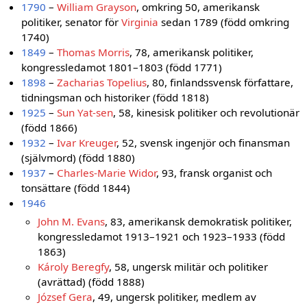
1790
–
William Grayson
, omkring 50, amerikansk
politiker, senator för
Virginia
sedan 1789 (född omkring
1740)
1849
–
Thomas Morris
, 78, amerikansk politiker,
kongressledamot 1801–1803 (född 1771)
1898
–
Zacharias Topelius
, 80, finlandssvensk författare,
tidningsman och historiker (född 1818)
1925
–
Sun Yat-sen
, 58, kinesisk politiker och revolutionär
(född 1866)
1932
–
Ivar Kreuger
, 52, svensk ingenjör och finansman
(självmord) (född 1880)
1937
–
Charles-Marie Widor
, 93, fransk organist och
tonsättare (född 1844)
1946
John M. Evans
, 83, amerikansk demokratisk politiker,
kongressledamot 1913–1921 och 1923–1933 (född
1863)
Károly Beregfy
, 58, ungersk militär och politiker
(avrättad) (född 1888)
József Gera
, 49, ungersk politiker, medlem av