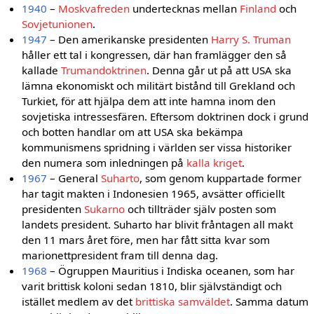
1940
–
Moskvafreden
undertecknas mellan
Finland
och
Sovjetunionen
.
1947
– Den amerikanske presidenten
Harry S. Truman
håller ett tal i kongressen, där han framlägger den så
kallade
Trumandoktrinen
. Denna går ut på att USA ska
lämna ekonomiskt och militärt bistånd till Grekland och
Turkiet, för att hjälpa dem att inte hamna inom den
sovjetiska intressesfären. Eftersom doktrinen dock i grund
och botten handlar om att USA ska bekämpa
kommunismens spridning i världen ser vissa historiker
den numera som inledningen på
kalla kriget
.
1967
– General
Suharto
, som genom kuppartade former
har tagit makten i Indonesien 1965, avsätter officiellt
presidenten
Sukarno
och tillträder själv posten som
landets president. Suharto har blivit fråntagen all makt
den 11 mars året före, men har fått sitta kvar som
marionettpresident fram till denna dag.
1968
– Ögruppen Mauritius i Indiska oceanen, som har
varit brittisk koloni sedan 1810, blir självständigt och
istället medlem av det
brittiska samväldet
. Samma datum