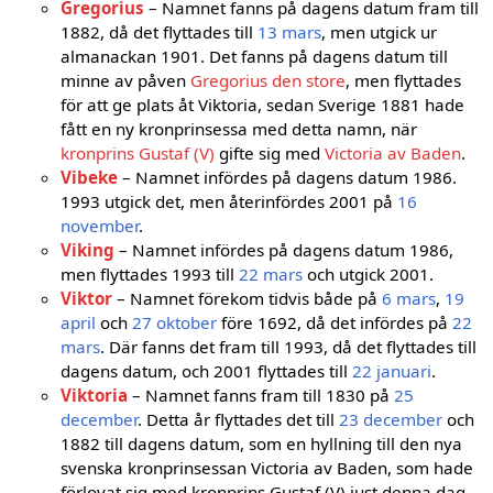
Gregorius
– Namnet fanns på dagens datum fram till
1882, då det flyttades till
13 mars
, men utgick ur
almanackan 1901. Det fanns på dagens datum till
minne av påven
Gregorius den store
, men flyttades
för att ge plats åt Viktoria, sedan Sverige 1881 hade
fått en ny kronprinsessa med detta namn, när
kronprins Gustaf (V)
gifte sig med
Victoria av Baden
.
Vibeke
– Namnet infördes på dagens datum 1986.
1993 utgick det, men återinfördes 2001 på
16
november
.
Viking
– Namnet infördes på dagens datum 1986,
men flyttades 1993 till
22 mars
och utgick 2001.
Viktor
– Namnet förekom tidvis både på
6 mars
,
19
april
och
27 oktober
före 1692, då det infördes på
22
mars
. Där fanns det fram till 1993, då det flyttades till
dagens datum, och 2001 flyttades till
22 januari
.
Viktoria
– Namnet fanns fram till 1830 på
25
december
. Detta år flyttades det till
23 december
och
1882 till dagens datum, som en hyllning till den nya
svenska kronprinsessan Victoria av Baden, som hade
förlovat sig med kronprins Gustaf (V) just denna dag