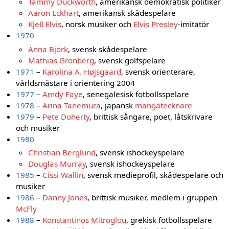
Tammy Duckworth
, amerikansk demokratisk politiker
Aaron Eckhart
, amerikansk skådespelare
Kjell Elvis
, norsk musiker och
Elvis Presley
-imitatör
1970
Anna Björk
, svensk skådespelare
Mathias Grönberg
, svensk golfspelare
1971
–
Karolina A. Højsgaard
, svensk orienterare,
världsmästare i orientering 2004
1977
–
Amdy Faye
, senegalesisk fotbollsspelare
1978
–
Arina Tanemura
, japansk
mangatecknare
1979
–
Pete Doherty
, brittisk sångare, poet, låtskrivare
och musiker
1980
Christian Berglund
, svensk ishockeyspelare
Douglas Murray
, svensk ishockeyspelare
1985
–
Cissi Wallin
, svensk medieprofil, skådespelare och
musiker
1986
–
Danny Jones
, brittisk musiker, medlem i gruppen
McFly
1988
–
Konstantinos Mitroglou
, grekisk fotbollsspelare