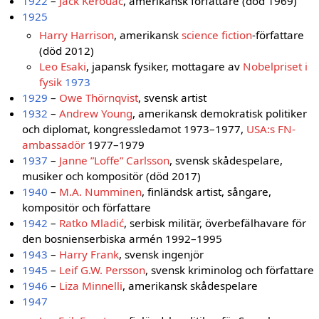
1922
–
Jack Kerouac
, amerikansk författare (död 1969)
1925
Harry Harrison
, amerikansk
science fiction
-författare
(död 2012)
Leo Esaki
, japansk fysiker, mottagare av
Nobelpriset i
fysik
1973
1929
–
Owe Thörnqvist
, svensk artist
1932
–
Andrew Young
, amerikansk demokratisk politiker
och diplomat, kongressledamot 1973–1977,
USA:s FN-
ambassadör
1977–1979
1937
–
Janne ”Loffe” Carlsson
, svensk skådespelare,
musiker och kompositör (död 2017)
1940
–
M.A. Numminen
, finländsk artist, sångare,
kompositör och författare
1942
–
Ratko Mladić
, serbisk militär, överbefälhavare för
den bosnienserbiska armén 1992–1995
1943
–
Harry Frank
, svensk ingenjör
1945
–
Leif G.W. Persson
, svensk kriminolog och författare
1946
–
Liza Minnelli
, amerikansk skådespelare
1947