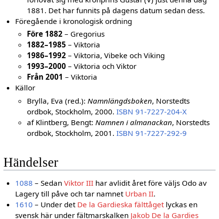
1881. Det har funnits på dagens datum sedan dess.
Föregående i kronologisk ordning
Före 1882
– Gregorius
1882–1985
– Viktoria
1986–1992
– Viktoria, Vibeke och Viking
1993–2000
– Viktoria och Viktor
Från 2001
– Viktoria
Källor
Brylla, Eva (red.):
Namnlängdsboken
, Norstedts
ordbok, Stockholm, 2000.
ISBN 91-7227-204-X
af Klintberg, Bengt:
Namnen i almanackan
, Norstedts
ordbok, Stockholm, 2001.
ISBN 91-7227-292-9
Händelser
1088
– Sedan
Viktor III
har avlidit året före väljs Odo av
Lagery till påve och tar namnet
Urban II
.
1610
– Under det
De la Gardieska fälttåget
lyckas en
svensk här under fältmarskalken
Jakob De la Gardies