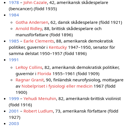
1978
–
John Cazale
, 42, amerikansk skådespelare
(bencancer) (född 1935)
1984
Gotha Andersen
, 62, dansk skådespelare (född 1921)
Arnold Ridley
, 88, brittisk skådespelare och
manusförfattare (född 1896)
1985
–
Earle Clements
, 88, amerikansk demokratisk
politiker, guvernör i
Kentucky
1947–1950, senator för
samma delstat 1950–1957 (född 1896)
1991
LeRoy Collins
, 82, amerikansk demokratisk politiker,
guvernör i
Florida
1955–1961 (född 1909)
Ragnar Granit
, 90, finländsk neurofysiolog, mottagare
av
Nobelpriset i fysiologi eller medicin
1967 (född
1900)
1999
–
Yehudi Menuhin
, 82, amerikansk-brittisk violinist
(född 1916)
2001
–
Robert Ludlum
, 73, amerikansk författare (född
1927)
2003