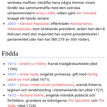
serbiska maffian, inträffar bara några timmar innan
Đinđić ska sammanträffa med den svenska
utrikesministern
Anna Lindh
, vilken själv
blir mördad
knappt ett halvår senare.
2005
–
Károlos Papoúlias
efterträder
Konstantinos
Stefanopoulos
som Greklands president, sedan han den 8
februari med stor majoritet har vunnit presidentvalet i
parlamentet (där han har fått 279 av 300 röster).
Födda
1613
–
André Le Nôtre
, fransk trädgårdsarkitekt (död
1700)
1637
–
Anne Hyde
, engelsk prinsessa, gift med
hertig
Jakob av York
(död 1671)
1661
–
Jonas Cedercreutz (ämbetsman)
, svensk friherre,
lagman och landshövding i Västmanlands län (död 1727)
1672
–
Richard Steele
, engelsk-irländsk publicist och
författare, grundare av tidningarna
The Spectator
och
The
Tatler
(död 1729)