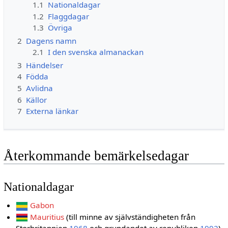
1.1
Nationaldagar
1.2
Flaggdagar
1.3
Övriga
2
Dagens namn
2.1
I den svenska almanackan
3
Händelser
4
Födda
5
Avlidna
6
Källor
7
Externa länkar
Återkommande bemärkelsedagar
Nationaldagar
Gabon
Mauritius
(till minne av självständigheten från
Storbritannien
1968
och grundandet av republiken
1992
)