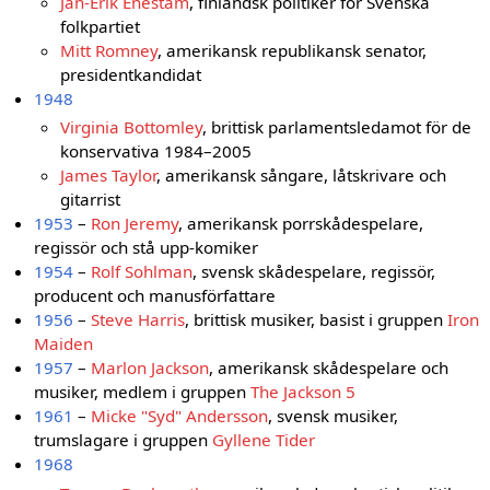
Jan-Erik Enestam
, finländsk politiker för Svenska
folkpartiet
Mitt Romney
, amerikansk republikansk senator,
presidentkandidat
1948
Virginia Bottomley
, brittisk parlamentsledamot för de
konservativa 1984–2005
James Taylor
, amerikansk sångare, låtskrivare och
gitarrist
1953
–
Ron Jeremy
, amerikansk porrskådespelare,
regissör och stå upp-komiker
1954
–
Rolf Sohlman
, svensk skådespelare, regissör,
producent och manusförfattare
1956
–
Steve Harris
, brittisk musiker, basist i gruppen
Iron
Maiden
1957
–
Marlon Jackson
, amerikansk skådespelare och
musiker, medlem i gruppen
The Jackson 5
1961
–
Micke "Syd" Andersson
, svensk musiker,
trumslagare i gruppen
Gyllene Tider
1968