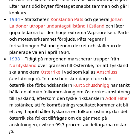
Efter hans död bryter företaget snabbt samman och går i
konkurs.
1934
– Statschefen
Konstantin Päts
och general
Johan
Laidoner
utropar undantagstillstånd i Estland
och låter
gripa ledarna för den högerextrema Vapsrörelsen. Parti-
och mötesverksamhet förbjuds. Päts regerar i
fortsättningen Estland genom dekret och ställer in de
planerade valen i april 1934.
1938
– Tidigt på morgonen marscherar trupper från
Nazityskland
över gränsen till Österrike, för att Tyskland
ska annektera
Österrike
i vad som kallas
Anschluss
(anslutningen). Inmarschen sker dagen före den
österrikiske förbundskanslern
Kurt Schuschnigg
har tänkt
hålla en allmän folkomröstning om Österrikes anslutning
till Tyskland, eftersom den tyske rikskanslern
Adolf Hitler
misstänker, att folkomröstningsresultatet kommer att bli
ett
nej
. I april håller tyskarna en folkomröstning, där det
österrikiska folket tillfrågas om de går med på
anslutningen, i vilken 99,7 procent av deltagarna röstar
ja
.